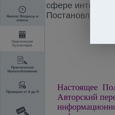
сфере интеллект
Постановлению КМ
Налоги: Вопросы и
ответы
Практическая
Бухгалтерия
Практическое
Налогообложение
Настоящее Пол
Проверки от А до Я
Авторский пере
информацио