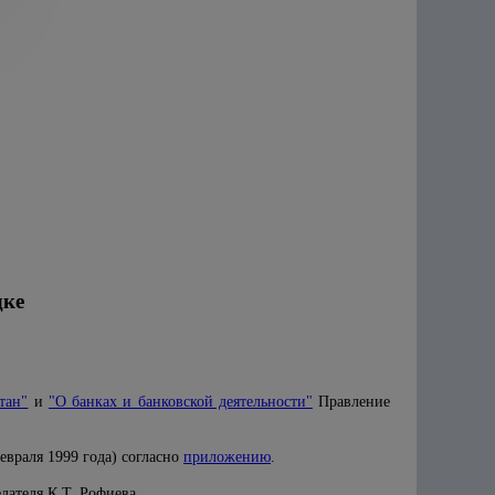
дке
тан"
и
"О банках и банковской деятельности"
Правление
евраля 1999 года) согласно
приложению
.
дателя К.Т. Рофиева.