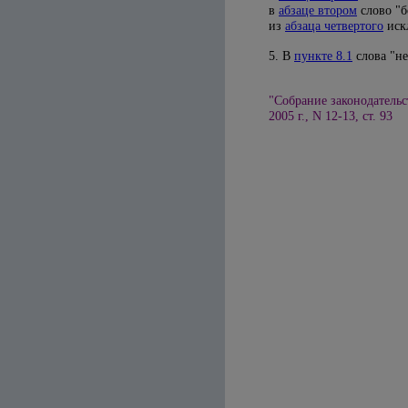
в
абзаце втором
слово "б
из
абзаца четвертого
искл
5. В
пункте 8.1
слова "не
"Собрание законодательс
2005 г., N 12-13, ст. 93