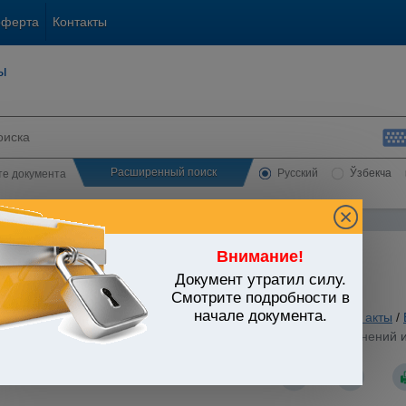
оферта
Контакты
ы
Расширенный поиск
Русский
Ўзбекча
сте документа
Внимание!
Документ утратил силу.
ЬСТВО УЗБЕКИСТАНА
Смотрите подробности в
начале документа.
. Кредитование. Валютное регулирование
/
Утратившие силу акты
/
трального банка от 12.03.2005 г. N 3-А/2 "О внесении изменений
 22.03.2005 г. N 626-1)