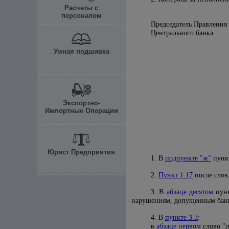
Расчеты с
персоналом
Председатель Правления
Центральног
Умная подшивка
Экспортно-
Импортные Операции
Юрист Предприятия
1. В
подпункте "ж"
пункт
2.
Пункт 1.17
после слов
3. В
абзаце десятом
пунк
нарушениям, допущенным бан
4. В
пункте 3.3
:
в
абзаце первом
слово "п