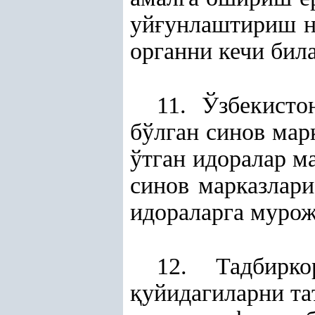
уй
ғ
унлаштириш н
органни кечи бил
11. Ўзбекисто
бўлган синов мар
ўтган идоралар м
синов марказлари
идораларга муро
12. Тадбирк
қ
уйидагиларни т