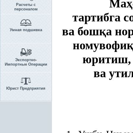
Ма
ҳ
Расчеты с
персоналом
тартибга с
ва бош
қ
а но
Умная подшивка
номувофи
юритиш, 
Экспортно-
Импортные Операции
ва ути
Юрист Предприятия