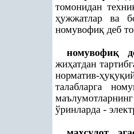
томонидан техни
ҳ
ужжатлар ва б
номувофи
қ
деб то
номувофи
қ
де
жи
ҳ
атдан тартиб
норматив-
ҳ
у
қ
у
қ
талабларга ному
маълумотларнинг
ўринларда - элект
ма
ҳ
сулот эг