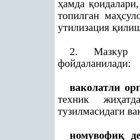
ҳ
амда
қ
оидалари
топилган ма
ҳ
сул
утилизация
қ
илиш
2. Мазкур
фойдаланилади:
ваколатли ор
техник жи
ҳ
ат
тузилмасидаги ва
номувофи
қ
де