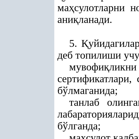
ма
ҳ
сулотларни н
ани
қ
ланади.
5.
Қ
уйидагила
деб топилиши уч
мувофи
қ
лик
сертификатлари, 
бўлмаганида;
танлаб олинг
лабараториялар
бўлганда;
ма
ҳ
сулот
қ
алба