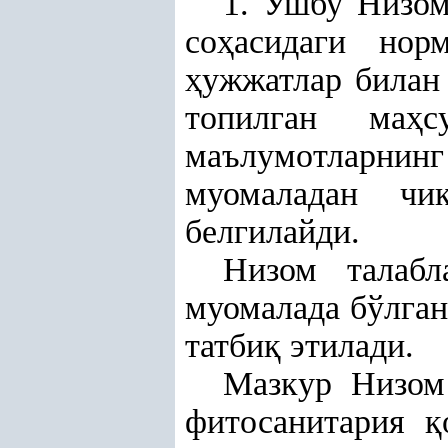
1. Ушбу Низо
со
ҳ
асидаги но
ҳ
ужжатлар билан
топилган ма
ҳ
с
маълумотларнинг
муомаладан чи
белгилайди.
Низом талабл
муомалада бўлган
татби
қ
этилади.
Мазкур Низом 
фитосанитария
қ