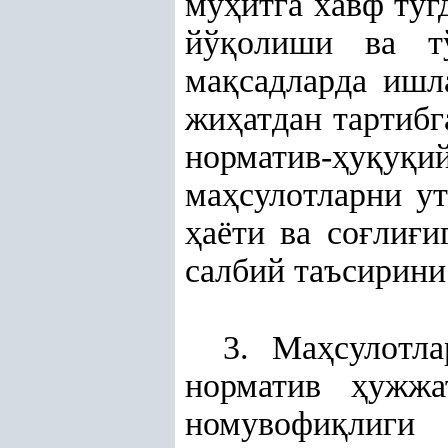
му
ҳ
итга хавф ту
йў
қ
олиши ва т
ма
қ
садларда иш
жи
ҳ
атдан тартиб
норматив-
ҳ
у
қ
у
қ
и
ма
ҳ
сулотларни у
ҳ
аёти ва со
ғ
ли
ғ
и
салбий таъсирин
3. Ма
ҳ
сулотл
норматив
ҳ
ужжа
номувофи
қ
лиги 