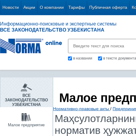
Новости
Акции
О компании
Тарифы
Публичная оферта
К
Информационно-поисковые и экспертные системы
ВСЕ ЗАКОНОДАТЕЛЬСТВО УЗБЕКИСТАНА
в названии
в тексте документ
Малое пред
ВСЕ
ЗАКОНОДАТЕЛЬСТВО
УЗБЕКИСТАНА
Нормативно-правовые акты
/
Предприни
Маҳсулотларнинг
Малое предприятие
норматив ҳужжат