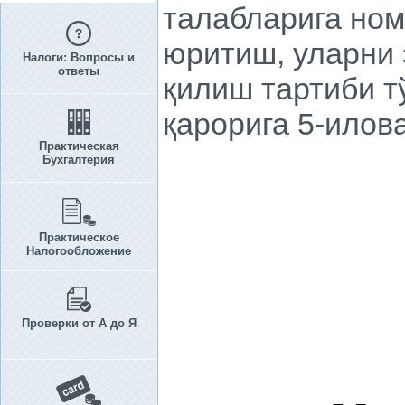
талабларига ном
юритиш, уларни 
Налоги: Вопросы и
ответы
қилиш тартиби т
қарорига 5-илов
Практическая
Бухгалтерия
Практическое
Налогообложение
Проверки от А до Я