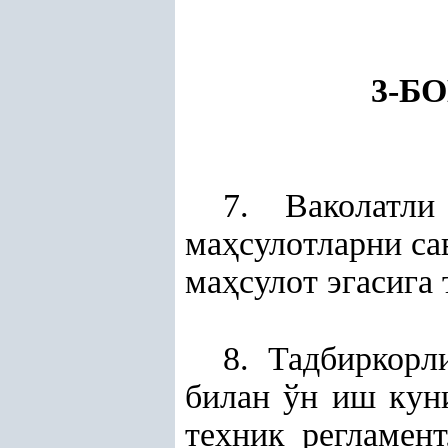
3-БО
7. Ваколатл
ма
ҳ
сулотларни са
ма
ҳ
сулот эгасига 
8. Тадбиркорл
билан ўн иш кун
техник регламен