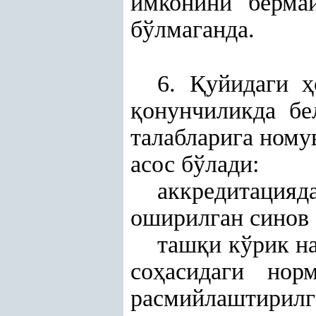
имконини берма
бўлмаганда.
6.
Қ
уйидаги
ҳ
қ
онунчиликда бе
талабларига ном
асос бўлади:
аккредитация
оширилган синов 
таш
қ
и кўрик н
со
ҳ
асидаги но
расмийлаштирил