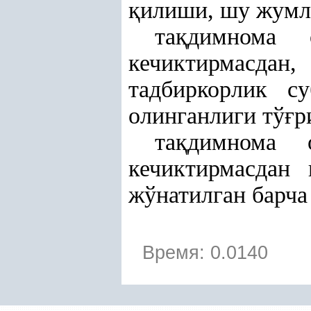
қ
илиши, шу жумл
та
қ
димнома 
кечиктирмасдан
тадбиркорлик су
олинганлиги тў
ғ
р
та
қ
димнома 
кечиктирмасдан
жўнатилган барча
Время: 0.0140