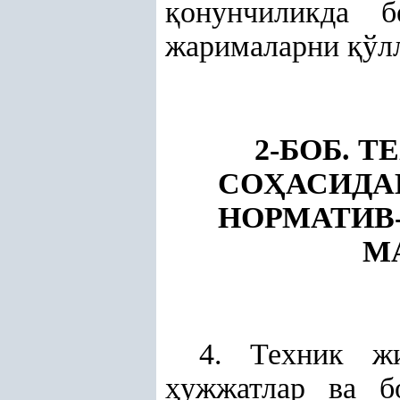
қ
онунчиликда б
жарималарни
қ
ўл
2-БОБ. 
СО
Ҳ
АСИДА
НОРМАТИВ
М
4. Техник ж
ҳ
ужжатлар ва б