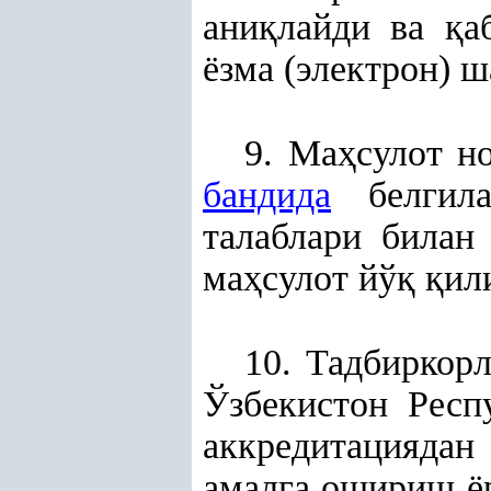
ани
қ
лайди ва
қ
а
ёзма (электрон) ш
9. Ма
ҳ
сулот н
бандида
белгила
талаблари билан
ма
ҳ
сулот йў
қ
қ
ил
10. Тадбиркор
Ўзбекистон Респ
аккредитацияда
амалга ошириш ёр