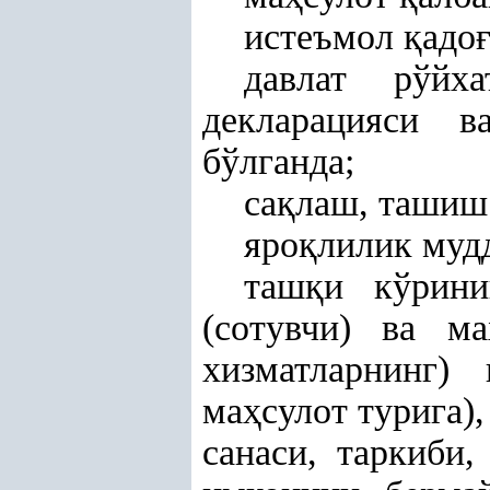
истеъмол
қ
адо
давлат рўйх
декларацияси 
бўлганда;
са
қ
лаш, ташиш 
яро
қ
лилик мудд
таш
қ
и кўрин
(сотувчи) ва ма
хизматларнинг)
ма
ҳ
сулот турига)
санаси, таркиби,