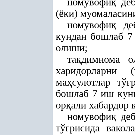
номувофи
қ
деб
(ёки) муомаласин
номувофи
қ
деб
кундан бошлаб 7
олиши;
та
қ
димнома о
харидорларни (
ма
ҳ
сулотлар тў
ғ
бошлаб 7 иш кун
ор
қ
али хабардор
номувофи
қ
деб
тў
ғ
рисида вакол