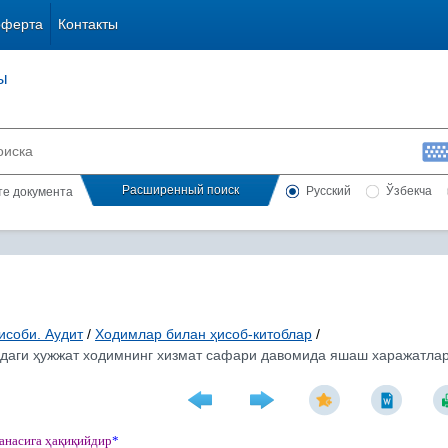
оферта
Контакты
ы
Расширенный поиск
Русский
Ўзбекча
сте документа
исоби. Аудит
/
Ходимлар билан ҳисоб-китоблар
/
аги ҳужжат ходимнинг хизмат сафари давомида яшаш харажатлари
санасига
ҳ
а
қ
и
қ
ийдир
*