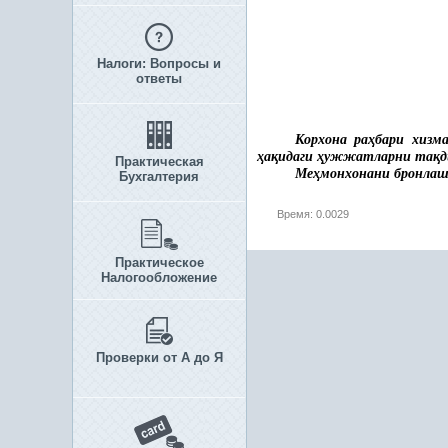
Налоги: Вопросы и
ответы
Корхона ра
ҳ
бари хизма
ҳ
а
қ
идаги
ҳ
ужжатларни та
қ
д
Практическая
Ме
ҳ
монхонани бронла
Бухгалтерия
Время: 0.0029
Практическое
Налогообложение
Проверки от А до Я