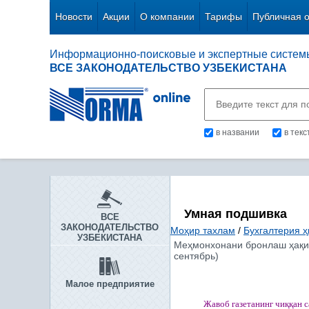
Новости
Акции
О компании
Тарифы
Публичная 
Информационно-поисковые и экспертные систем
ВСЕ ЗАКОНОДАТЕЛЬСТВО УЗБЕКИСТАНА
в названии
в тек
Умная подшивка
ВСЕ
ЗАКОНОДАТЕЛЬСТВО
Моҳир тахлам
/
Бухгалтерия ҳ
УЗБЕКИСТАНА
Меҳмонхонани бронлаш ҳақид
сентябрь)
Малое предприятие
Жавоб газетанинг чи
ққ
ан 