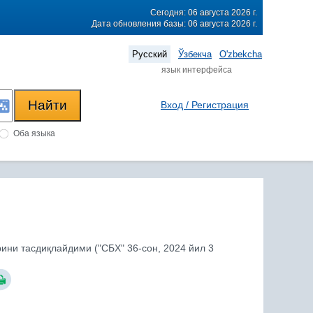
Сегодня: 06 августа 2026 г.
Дата обновления базы: 06 августа 2026 г.
Русский
Ўзбекча
O'zbekcha
язык интерфейса
Вход / Регистрация
Оба языка
ни тасдиқлайдими ("СБХ" 36-сон, 2024 йил 3