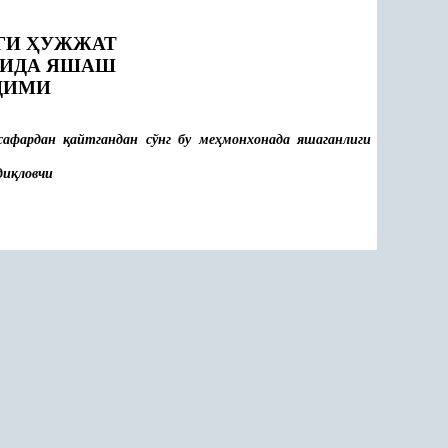
ГИ
Ҳ
УЖЖАТ
МИДА ЯШАШ
ДИМИ
 сафардан
қ
айтгандан сўнг бу ме
ҳ
монхонада яшаганлиги
ди
қ
ловчи