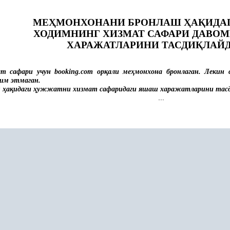
МЕ
Ҳ
МОНХОНАНИ БРОНЛАШ
Ҳ
А
Қ
ИДА
ХОДИМНИНГ ХИЗМАТ САФАРИ ДАВО
ХАРАЖАТЛАРИНИ ТАСДИ
Қ
ЛАЙ
т сафари учун booking.com ор
қ
али ме
ҳ
монхона бронлаган. Лекин
им этмаган.
ш
ҳ
а
қ
идаги
ҳ
ужжатни хизмат сафаридаги яшаш харажатларини тас
...