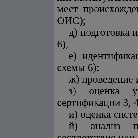
мест происхожден
ОИС);
д) подготовка
6);
е) идентифика
схемы 6);
ж) проведение 
з) оценка у
сертификации 3, 4
и) оценка систе
й) анализ по
соответствия или 