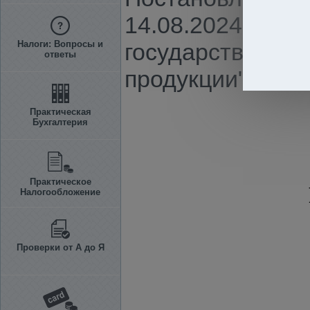
14.08.2024 г. N
Налоги: Вопросы и
государственной
ответы
продукции"
Практическая
Бухгалтерия
Практическое
Налогообложение
Проверки от А до Я