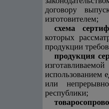
законодательст
договору выпу
изготовителем;
схема серти
которых рассматр
продукции требов
продукция се
изготавливаем
использованием е
или непрерывн
республики;
товаросопро