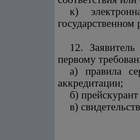
к) электронн
государственном 
12. Заявител
первому требован
а) правила с
аккредитации;
б) прейскурант
в) свидетельст