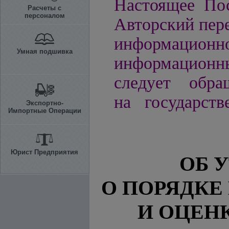
Настоящее Пос
Расчеты с
персоналом
Авторский пере
информацио
Умная подшивка
информационн
следует обра
на государств
Экспортно-
Импортные Операции
Юрист Предприятия
ОБ 
О ПОРЯДКЕ
И ОЦЕН