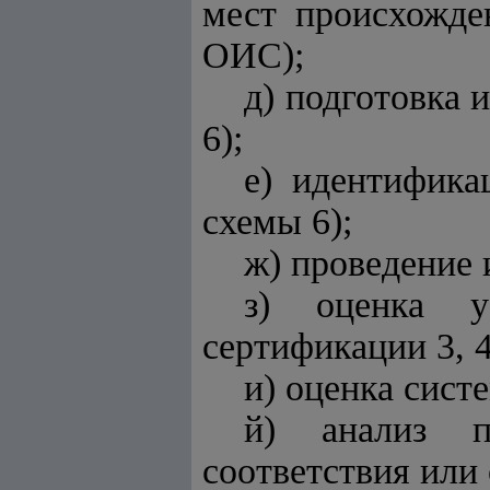
мест происхожден
ОИС);
д) подготовка
6);
е) идентифика
схемы 6);
ж) проведение 
з) оценка у
сертификации 3, 4
и) оценка систе
й) анализ по
соответствия или 