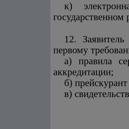
к) электронн
государственном 
12. Заявител
первому требован
а) правила с
аккредитации;
б) прейскурант
в) свидетельст