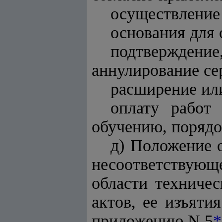
осуществление 
основания для 
подтверждени
аннулирование се
расширение ил
оплату работ
обучению, порядок
д) Положение 
несоответствую
области техниче
актов, ее изъяти
приложению N 5
*