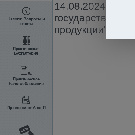
14.08.2024 г. N
государственной
Налоги: Вопросы и
ответы
продукции"
Практическая
Бухгалтерия
Практическое
Налогообложение
Проверки от А до Я