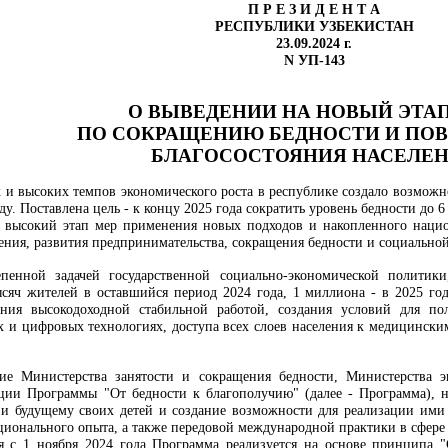
П Р Е З И Д Е Н Т А
РЕСПУБЛИКИ УЗБЕКИСТАН
23.09.2024 г.
N УП-143
О ВЫВЕДЕНИИ НА НОВЫЙ ЭТА
ПО СОКРАЩЕНИЮ БЕДНОСТИ И П
БЛАГОСОСТОЯНИЯ НАСЕЛЕ
 и высоких темпов экономического роста в республике создало возможно
ду. Поставлена цель - к концу 2025 года сократить уровень бедности до 6
 высокий этап мер применения новых подходов и накопленного нацио
ения, развития предпринимательства, сокращения бедности и социально
епенной задачей государственной социально-экономической политик
ысяч жителей в оставшийся период 2024 года, 1 миллиона - в 2025 го
ления высокодоходной стабильной работой, создания условий для п
 и цифровых технологиях, доступа всех слоев населения к медицински
ие Министерства занятости и сокращения бедности, Министерства э
ции Программы "От бедности к благополучию" (далее - Программа), 
 и будущему своих детей и создание возможности для реализации ими 
ационального опыта, а также передовой международной практики в сфере
я с 1 ноября 2024 года Программа реализуется на основе принципа "