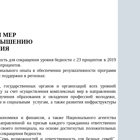
П МЕР
ОВЫШЕНИЮ
НИЯ
сть для сокращения уровня бедности с 23 процентов в 2019
 процентов.
нального опыта в обеспечении результативности программ
й поддержки в регионах:
и, государственных органов и организаций всех уровней
ду за счет осуществления комплексных мер в направлениях
олучения образования и овладения профессией молодежи,
м и социальным услугам, а также развития инфраструктуры
кономики и финансов, а также Национального агентства
направленной на призыв каждого гражданина ответственно
своего потенциала, на основе достигнутых положительных
 сокращения бедности.
Семь возможностей и ответственность для бедных семей",