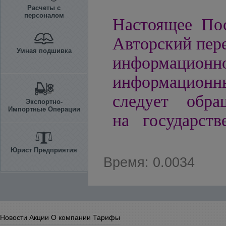
Расчеты с
персоналом
Настоящее Пос
Авторский пере
Умная подшивка
информацио
информационн
следует обра
Экспортно-
Импортные Операции
на государст
Юрист Предприятия
Время: 0.0034
Новости
Акции
О компании
Тарифы