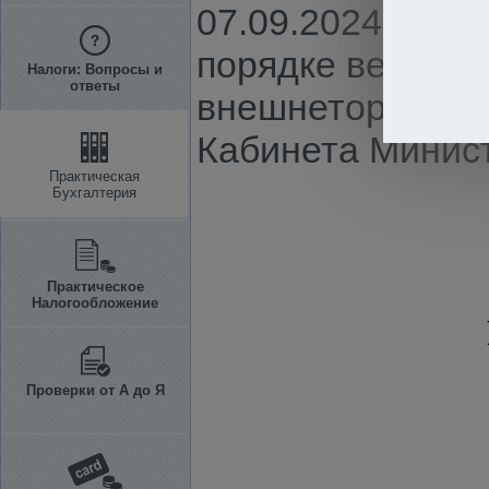
07.09.2024 г. N 
порядке ведения
Налоги: Вопросы и
ответы
внешнеторговых
Кабинета Минист
Практическая
Бухгалтерия
Практическое
Налогообложение
Проверки от А до Я