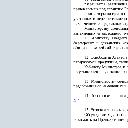
разрешается реализаци
привлекаемых под гарантию Ре
инициаторы на срок до 
указанных в перечне согласн
исключением сопредельных стр
Министерству экономики
вытекающих из настоящего пун
11. Агентству внедрит
фермерских и дехканских хоз
официальном веб-сайте рейти
12. Освободить Агентст
переработкой продукции, тепл
Кабинету Министров в д
по установлению указанной л
13. Министерству сельс
предложения об изменениях и 
14. Внести изменения и
N 4
.
15. Возложить на замес
Обсуждение хода исполн
возложить на Премьер-минист