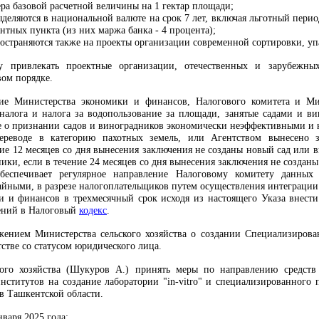
ера базовой расчетной величины на 1 гектар площади;
деляются в национальной валюте на срок 7 лет, включая льготный перио
нтных пункта (из них маржа банка - 4 процента);
ространяются также на проекты организации современной сортировки, у
у привлекать проектные организации, отечественных и зарубежны
вом порядке.
ие Министерства экономики и финансов, Налогового комитета и Мин
 налога и налога за водопользование за площади, занятые садами и в
 о признании садов и виноградников экономически неэффективными и н
ереводе в категорию пахотных земель, или Агентством вынесено 
ие 12 месяцев со дня вынесения заключения не созданы новый сад или в
ики, если в течение 24 месяцев со дня вынесения заключения не создан
беспечивает регулярное направление Налоговому комитету данны
йными, в разрезе налогоплательщиков путем осуществления интеграци
 и финансов в трехмесячный срок исходя из настоящего Указа внест
ений в Налоговый
кодекс
.
ожением Министерства сельского хозяйства о создании Специализиро
стве со статусом юридического лица.
кого хозяйства (Шукуров А.) принять меры по направлению средст
ститутов на создание лаборатории "in-vitro" и специализированного 
в Ташкентской области.
нваря 2025 года: