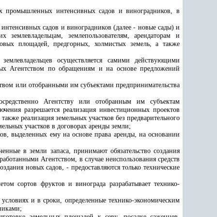
ых промышленных интенсивных садов и виноградников, в
интенсивных садов и виноградников (далее - новые сады) и
 землевладельцам, землепользователям, арендаторам и
новых площадей, предгорных, холмистых земель, а также
 землевладельцев осуществляется самими действующими
емых Агентством по обращениям и на основе предложений
тством или отобранными им субъектами предпринимательства
осредственно Агентству или отобранным им субъектам
лючения разрешается реализация инвестиционных проектов
также реализация земельных участков без предварительного
ельных участков в договорах аренды земли;
ков, выделенных ему на основе права аренды, на основании
ченные в земли запаса, принимают обязательство создания
работанными Агентством, в случае неиспользования средств
здания новых садов, - предоставляются только технические
етом сортов фруктов и винограда разрабатывает технико-
а условиях и в сроки, определенные технико-экономическим
никами;
готовке земельных площадей к севу, посадке саженцев,