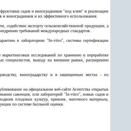
фруктовых садов и виноградников "под ключ" и реализации
ов и виноградников и их эффективного использования.
ти, содействие экспорту сельскохозяйственной продукции, а
 внедрению требований международных стандартов.
антию в лабораториях "In-vitro", системы сертификации
е маркетинговых исследований по хранению и переработке
ых специалистов, выходу на внешние рынки, расширению
оводству, виноградарству и в защищенных местах - по
публикование на официальном веб-сайте Агентства открытых
вании саженцев, или лабораторий "In-vitro", новых садов и
двоев плодовых культур, привоев, маточного материала,
укции по системе балльной оценки.