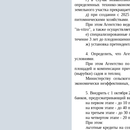
определенных технико-эконом
земельного участка прекращает
д) при создании с 202
питомническими хозяйствами.
При этом Агентство вед
"in-vitro", а также осуществ
е) специализированные п
течение 3 лет до плодоношения
ж) установка претендент
4. Определить, что Аг
условиями.
При этом Агентство по
площадей и компенсации прич
(вырубки) садов и теплиц.
Министерству сельског
экономически неэффективных, 
5. Внедрить с 1 октября
банков, предусматривающий в
на первом этапе - до 10
на втором этапе - до 40
на третьем этапе - до 3
на четвертом этапе - 20
При этом:
льготные кредиты на со