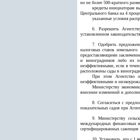
но не более 500-кратного разм
кредиты инициаторам вы
Центрального банка на 4 проце
указанные условия расп
6. Разрешить Агентств
установленном законодательст
7. Одобрить предложен
налоговых ставок земельного
предоставляющими заключение
и виноградников либо их п
неэффективными, если в течен
расположены сады и виноградн
При этом Агентство о
неэффективными и низкоурожа
Министерству экономики
внесение изменений и дополн
8. Согласиться с предл
показательных садов при Агент
9. Министерству сельс
международных финансовых ин
сертифицированных саженцев 
10. Установить, что с 1 я