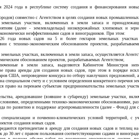
ря 2024 года в республике систему создания и финансирования нов
городов) совместно с Агентством в целях создания новых промышленных 
земельных участков, включенных в земли запаса и принадлежащих
риятиям (далее - землевладельцы) низкоурожайных хлопковых и зер
кономически неэффективными садов и виноградников. При этом:
26 года новых садов на 5 и более гектаров земельных участках
твии с технико-экономическим обоснованием проектов, разрабатыва
а земельных участках, включенных в земли запаса, осуществляется Аген
номическим обоснованием проектов, разрабатываемых Агентством;
ключенные в земли запаса, выделяются Кабинетом Министров неп
ве права аренды для создания новых садов, при этом в порядке иск
аров США, непроведение конкурса по отбору наилучших предложений, а 
на специальном счету и с условием определения конкретного перечня зем
тся право на перенаем субъектам предпринимательства земельных участ
льства, арендовавшие (взявшие в субаренду) земельные участки, вклю
 условиями, определенными технико-экономическими обоснованиями, раз
нда по развитию и поддержке агропромышленности (далее - Фонд) для со
 специализации и почвенно-климатических условий территорий, с уч
оектов создания новых садов.
редаются претендентам в аренду для создания новых садов и теплиц н
ок до 30 лет с правом пользования соответствующими садами и виноград
ния в полном объеме работ по внедрению оросительных систем, под