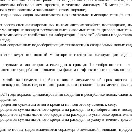
ическим обоснованием проекта, в течение максимум 18 месяцев со д
ся в установленном законодательством порядке;
5 года новых садов высаживаются исключительно имеющие сертификат
ет реестр специализированных питомнических хозяйств-поставщиков, и
ляет мониторинг посадки регулярно высаживаемых сертифицированных саж
итомнические хозяйства или лаборатории "in-vitro" обязаны предоставл
 сада;
ами современных водосберегающих технологий в создаваемых новых сада
ентство ведет постоянный мониторинг состояния эксплуатации садо
 результатам мониторинга ежегодно в срок до 1 октября вносит в к
иненного ущерба по выявленным фактам неэффективного, незаконного л
о хозяйства совместно с Агентством в двухмесячный срок внести
низкоурожайных садов и виноградников и создания на их месте новых с
 2024 года порядок финансирования создания в республике новых садов 
ыделение:
 процентов суммы льготного кредита на подготовку земель к севу;
 процентов суммы льготного кредита на расходы по приобретению и посад
0 процентов суммы льготного кредита на расходы по установке оросительн
 процентов суммы льготного кредита на расходы по уходу в течение трех 
здание новых садов выделяются соразмерно земельной площади, преду