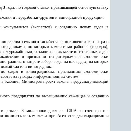
д 3 года, по годовой ставке, превышающей основную ставку
паковки и переработки фруктов и виноградной продукции.
х консультантов (экспертов) к созданию новых садов в
истерства сельского хозяйства о повышении в три раза
иноградниками, по которым комиссиями районов (городов),
изкоурожайными, создании на их месте интенсивных садов
заключение о признании непригодными и экономически
иноградник, о запрете забора воды на площадях, на которых
ы новый сад или виноградник.
х по садам и виноградникам, признанным экономически
и соответствующих информационных систем.
и в Кабинет Министров проект закона, предусматривающий
ванного предприятия по выращиванию саженцев и созданию
в в размере 8 миллионов долларов США за счет грантов
питомнического комплекса при Агентстве для выращивания