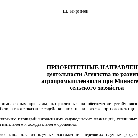
Узбекистан Ш. Мирзиёев
ПРИОРИТЕТНЫЕ НАПРАВЛЕ
деятельности Агентства по разви
агропромышленности при Министе
сельского хозяйства
 комплексных программ, направленных на обеспечение устойчивого 
йств, а также оказание содействия повышению их экспортного потенциа
сширению площадей интенсивных садоводческих плантаций, тепличных
м капельного и дождевального орошения.
го использования научных достижений, передовых научных разраб