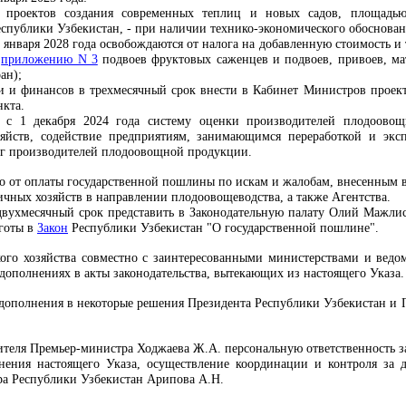
я проектов создания современных теплиц и новых садов, площадью
спублики Узбекистан, - при наличии технико-экономического обоснован
1 января 2028 года освобождаются от налога на добавленную стоимость 
о
приложению N 3
подвоев фруктовых саженцев и подвоев, привоев, мат
ан);
 и финансов в трехмесячный срок внести в Кабинет Министров проек
кта.
ь с 1 декабря 2024 года систему оценки производителей плодоово
яйств, содействие предприятиям, занимающимся переработкой и экс
нг производителей плодоовощной продукции.
во от оплаты государственной пошлины по искам и жалобам, внесенным в
ичных хозяйств в направлении плодоовощеводства, а также Агентства.
вухмесячный срок представить в Законодательную палату Олий Мажлис
ьготы в
Закон
Республики Узбекистан "О государственной пошлине".
кого хозяйства совместно с заинтересованными министерствами и вед
дополнениях в акты законодательства, вытекающих из настоящего Указа.
 дополнения в некоторые решения Президента Республики Узбекистан и 
тителя Премьер-министра Ходжаева Ж.А. персональную ответственность 
ения настоящего Указа, осуществление координации и контроля за де
ра Республики Узбекистан Арипова А.Н.