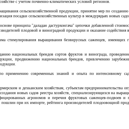
озяйстве с учетом почвенно-климатических условий регионов.
ращивания сельскохозяйственной продукции, принятие мер по созданию 
низация посадки сельскохозяйственных культур в междурядьях новых сад
 основе принципа "даладан дастурхонгача" цепочки добавленной стоимос
изводителей плодовой и виноградной продукции и оказание содействия
зма стимулирования выращивания безвирусных саженцев, имеющих гар
данию национальных брендов сортов фруктов и винограда, проведени
дукции, продвижению национальных брендов, привлечению зарубежн
родукции.
 по применению современных знаний и опыта по интенсивному сад
фермерским и дехканским хозяйствам, субъектам предпринимательства о
 создания новых садов реестра хозяйств, специализирующихся на выращи
фицированных агрономов и перечня фруктовых саженцев-подвоев и по
 пошлин при их импорте, рейтинга производителей плодоовощной прод