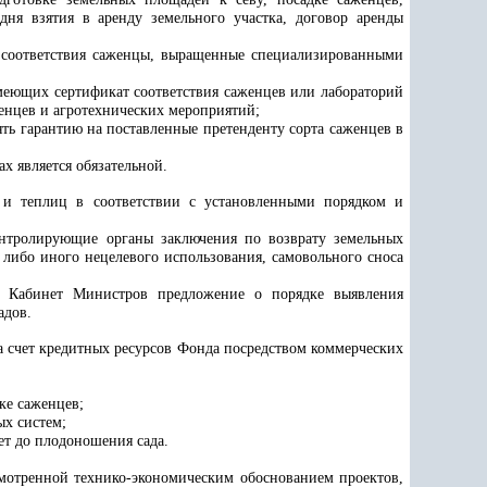
ня взятия в аренду земельного участка, договор аренды
 соответствия саженцы, выращенные специализированными
меющих сертификат соответствия саженцев или лабораторий
енцев и агротехнических мероприятий;
ять гарантию на поставленные претенденту сорта саженцев в
х является обязательной.
в и теплиц в соответствии с установленными порядком и
онтролирующие органы заключения по возврату земельных
ибо иного нецелевого использования, самовольного сноса
 в Кабинет Министров предложение о порядке выявления
адов.
за счет кредитных ресурсов Фонда посредством коммерческих
ке саженцев;
ых систем;
лет до плодоношения сада.
смотренной технико-экономическим обоснованием проектов,