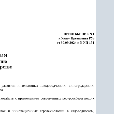
ПРИЛОЖЕНИЕ N 1
к Указу Президента РУз
от 30.09.2024 г. N УП-151
НИЯ
тию
рстве
развития интенсивных плодоводческих, виноградарских,
ла.
 хозяйств с применением современных ресурсосберегающих
оток и инновационных агротехнологий в садоводческом,