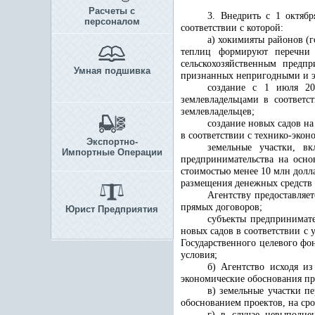
Расчеты с
3. Внедрить с 1 октяб
персоналом
соответствии с которой:
а) хокимияты районов (
теплиц формируют перечни 
сельскохозяйственным предп
Умная подшивка
признанных непригодными и э
создание с 1 июля 20
землевладельцами в соответс
землевладельцев;
создание новых садов н
в соответствии с технико-эко
Экспортно-
земельные участки, в
Импортные Операции
предпринимательства на осно
стоимостью менее 10 млн долл
размещения денежных средств 
Агентству предоставляе
прямых договоров;
Юрист Предприятия
субъекты предпринимате
новых садов в соответствии с
Государственного целевого фо
условия;
б) Агентство исходя из
экономические обоснования пр
в) земельные участки
пе
обоснованием проектов, на ср
г) в случае невыполне