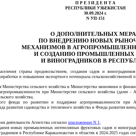
П Р Е З И Д Е Н Т А
РЕСПУБЛИКИ УЗБЕКИСТАН
30.09.2024 г.
N УП-151
О ДОПОЛНИТЕЛЬНЫХ МЕР
ПО ВНЕДРЕНИЮ НОВЫХ РЫНО
МЕХАНИЗМОВ В АГРОПРОМЫШЛЕНН
И СОЗДАНИЮ ПРОМЫШЛЕННЫХ 
И ВИНОГРАДНИКОВ В РЕСПУБ
аселения страны продовольствием, создания садов и винограднико
реработки и повышения экспортного потенциала сельскохозяйственной п
я Министерства сельского хозяйства и Министерства экономики и финанс
агропромышленности при Министерстве сельского хозяйства (далее - Аг
льского хозяйства;
евого фонда по развитию и поддержке агропромышленности при А
да развития садоводства и тепличного хозяйства и Фонда развития вино
ия деятельности Агентства согласно
приложению N 1
;
здания новых промышленных интенсивных фруктовых садов и виноград
радников в Республике Каракалпакстан и областях в 2024-2025 годах со