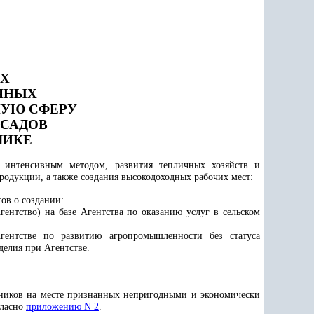
АХ
ЧНЫХ
УЮ СФЕРУ
САДОВ
ЛИКЕ
в интенсивным методом, развития тепличных хозяйств и
родукции, а также создания высокодоходных рабочих мест:
ов о создании:
ентство) на базе Агентства по оказанию услуг в сельском
гентстве по развитию агропромышленности без статуса
делия при Агентстве.
ников на месте признанных непригодными и экономически
гласно
приложению N 2
.