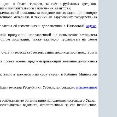
 один и более гектаров, за счет зарубежных кредитов,
ия и положительного заключения Агентства;
и таможенной пошлины за создание новых садов при импорте
очного материала и техники из зарубежных государств (за
т закона об изменениях и дополнениях в Налоговый
кодекс
,
щной продукции, направленной на повышение авторитета
портом продукции, также ежегодно публиковать на своем
 суд в интересах субъектов, занимающихся производством и
а проект закона, предусматривающий внесение дополнения
омствами в трехмесячный срок внести в Кабинет Министров
Правительства Республики Узбекистан согласно
приложению
за эффективную организацию исполнения настоящего Указа.
ятельностью ведомств, ответственных за его исполнение,