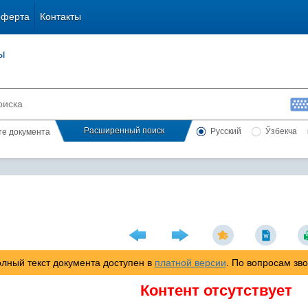
оферта
Контакты
ы
Расширенный поиск
Русский
Ўзбекча
сте документа
лный текст документа доступен в
платной версии
. По вопросам зв
Контент отсутствует