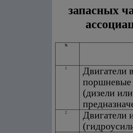
запасных ч
ассоциац
N
Двигатели 
1
поршневые 
(дизели или
предназнач
Двигатели 
2
(гидроусил