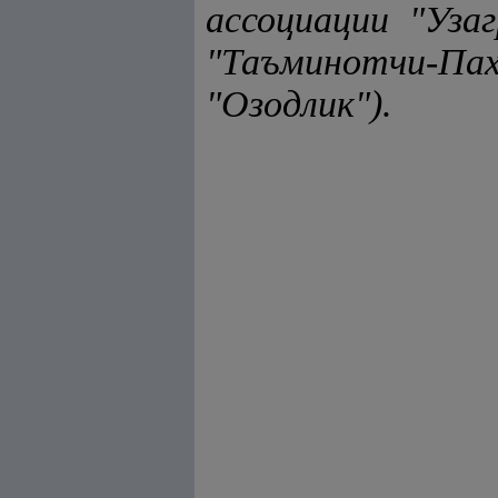
ассоциации "Уз
"Таъминотчи-П
"Озодлик").