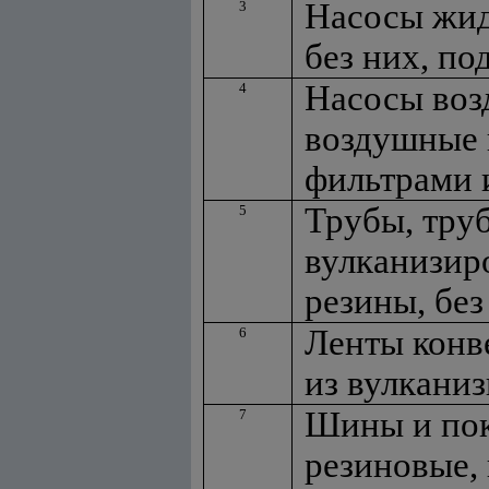
Насосы жид
3
без них, п
Насосы воз
4
воздушные 
фильтрами 
Трубы, тру
5
вулканизир
резины, бе
Ленты конв
6
из вулкани
Шины и по
7
резиновые,