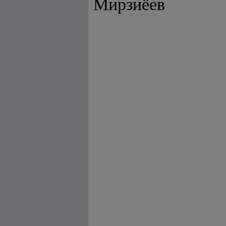
Мирзиёев