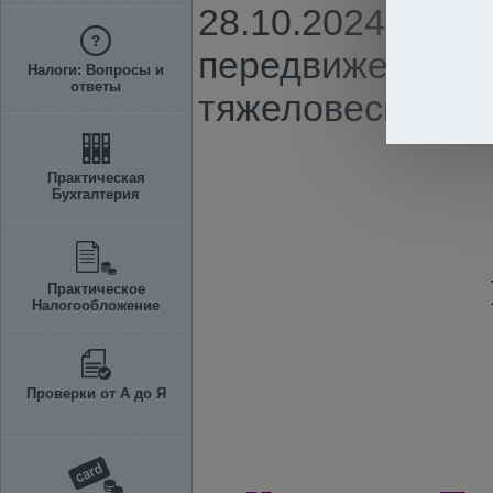
28.10.2024 г. N
передвижения п
Налоги: Вопросы и
ответы
тяжеловесных ав
Практическая
Бухгалтерия
Практическое
Налогообложение
Проверки от А до Я