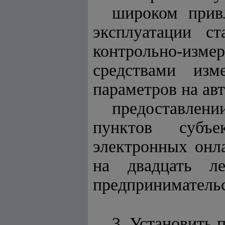
широком прив
эксплуатации с
контрольно-изм
средствами из
параметров на ав
предоставлени
пунктов субъе
электронных онл
на двадцать л
предпринимательс
3. Установить 