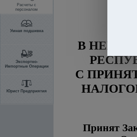
Расчеты с
персоналом
ДО
Умная подшивка
В НЕКОТ
РЕСПУ
Экспортно-
Импортные Операции
С ПРИНЯ
НАЛОГО
Юрист Предприятия
Принят Зак