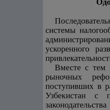
Одо
Последовател
системы налогоо
администриров
ускоренного ра
привлекательност
Вместе с тем 
рыночных рефо
поступивших в р
Узбекистан с п
законодательст