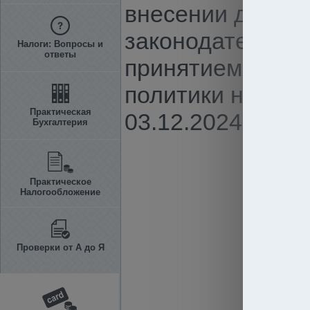
внесении дополн
законодательные
Налоги: Вопросы и
ответы
принятием осно
политики на 202
Практическая
03.12.2024 г., о
Бухгалтерия
Практическое
Налогообложение
Проверки от А до Я