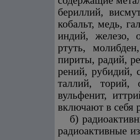
содержащие метал
бериллий, висмут
кобальт, медь, га
индий, железо, 
ртуть, молибден
пириты, радий, р
рений, рубидий, с
таллий, торий, 
вульфенит, иттр
включают в себя 
б) радиоактив
радиоактивные из