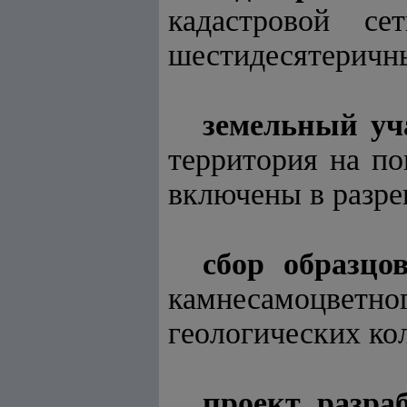
кадастровой се
шестидесятеричны
земельный уч
территория на по
включены в разре
сбор образцо
камнесамоцветно
геологических ко
проект разра