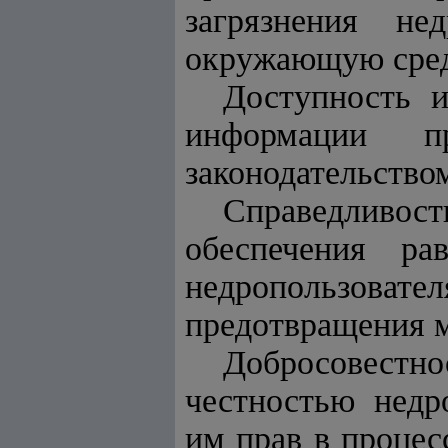
загрязнения не
окружающую сред
Доступность и
информации п
законодательство
Справедливос
обеспечения ра
недропользоват
предотвращения м
Добросовест
честностью недр
им прав в процес