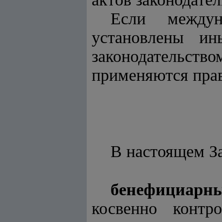
Если междун
установлены ин
законодательс
применяются прав
В настоящем З
бенефициарн
косвенно контр