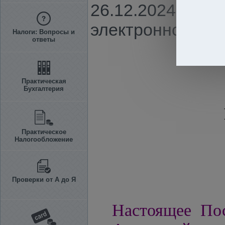
26.12.2024 г. N
электронной ком
Налоги: Вопросы и
ответы
Практическая
Бухгалтерия
Практическое
Налогообложение
Проверки от А до Я
Настоящее Пос