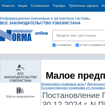
Новости
Акции
О компании
Тарифы
Публичная оферта
К
Информационно-поисковые и экспертные системы
ВСЕ ЗАКОНОДАТЕЛЬСТВО УЗБЕКИСТАНА
в названии
в тексте документ
Малое пред
ВСЕ
ЗАКОНОДАТЕЛЬСТВО
УЗБЕКИСТАНА
Нормативно-правовые акты
/
Деятельнос
Государственная поддержка с/х произво
Постановление П
Малое предприятие
30.12.2024 г. N