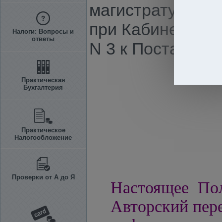
магистратуру В
при Кабинете Ми
Налоги: Вопросы и
ответы
N 3 к Постановле
Практическая
Бухгалтерия
Практическое
Налогообложение
Проверки от А до Я
Настоящее Пол
Авторский пере