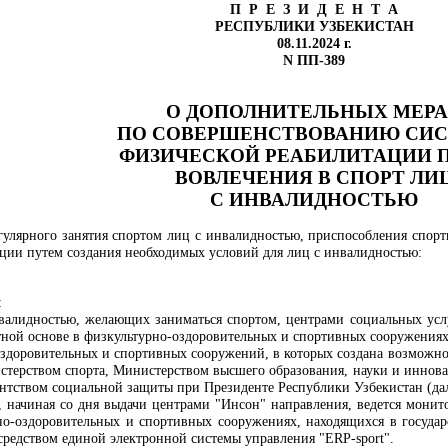
П Р Е З И Д Е Н Т А
РЕСПУБЛИКИ УЗБЕКИСТАН
08.11.2024 г.
N ПП-389
О ДОПОЛНИТЕЛЬНЫХ МЕР
ПО СОВЕРШЕНСТВОВАНИЮ СИ
ФИЗИЧЕСКОЙ РЕАБИЛИТАЦИИ 
ВОВЛЕЧЕНИЯ В СПОРТ ЛИ
С ИНВАЛИДНОСТЬЮ
гулярного занятия спортом лиц с инвалидностью, приспособления спор
ции путем создания необходимых условий для лиц с инвалидностью:
:
алидностью, желающих заниматься спортом, центрами социальных услу
атной основе в физкультурно-оздоровительных и спортивных сооружениях
здоровительных и спортивных сооружений, в которых создана возможнос
стерством спорта, Министерством высшего образования, науки и иннов
нтством социальной защиты при Президенте Республики Узбекистан (дале
да, начиная со дня выдачи центрами "Инсон" направления, ведется мони
о-оздоровительных и спортивных сооружениях, находящихся в государс
средством единой электронной системы управления "ERP-sport".