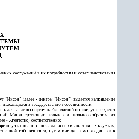
АХ
СТЕМЫ
ПУТЕМ
Ц
тивных сооружений к их потребностям и совершенствования
г "Инсон" (далее - центры "Инсон") выдается направление
, находящихся в государственной собственности;
ть для занятия спортом на бесплатной основе, утверждается
аций, Министерством дошкольного и школьного образования
е - Агентство) соответственно;
торинг участия лиц с инвалидностью в спортивных кружках,
твенной собственности, путем выезда на места один раз в