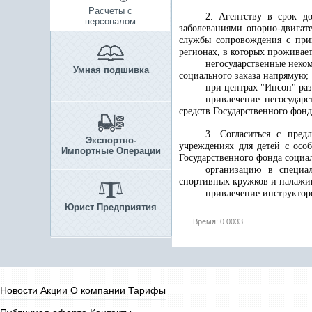
Расчеты с
2. Агентству в срок д
персоналом
заболеваниями опорно-двигат
службы сопровождения с прив
регионах, в которых проживае
негосударственные неко
Умная подшивка
социального заказа напрямую;
при центрах "Инсон" ра
привлечение негосударс
средств Государственного фон
3. Согласиться с пред
Экспортно-
учреждениях для детей с осо
Импортные Операции
Государственного фонда социа
организацию в специа
спортивных кружков и налажив
привлечение инструктор
Юрист Предприятия
Время: 0.0033
Новости
Акции
О компании
Тарифы