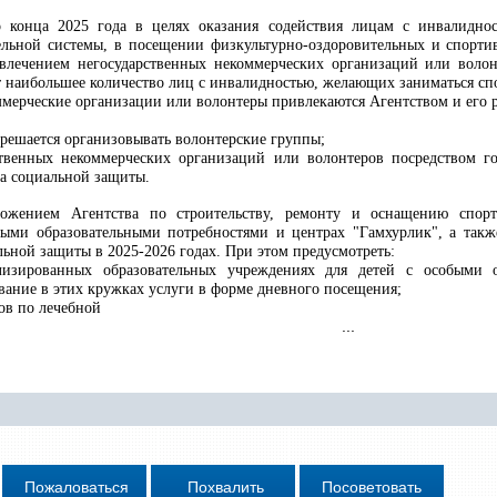
о конца 2025 года в целях оказания содействия лицам с инвалидно
ельной системы, в посещении физкультурно-оздоровительных и спорт
лечением негосударственных некоммерческих организаций или волонт
т наибольшее количество лиц с инвалидностью, желающих заниматься спо
ммерческие организации или волонтеры привлекаются Агентством и его 
зрешается организовывать волонтерские группы;
твенных некоммерческих организаций или волонтеров посредством гос
да социальной защиты.
ложением Агентства по строительству, ремонту и оснащению спор
быми образовательными потребностями и центрах "Гамхурлик", а такж
льной защиты в 2025-2026 годах. При этом предусмотреть:
лизированных образовательных учреждениях для детей с особыми о
ание в этих кружках услуги в форме дневного посещения;
ов по лечебной
...