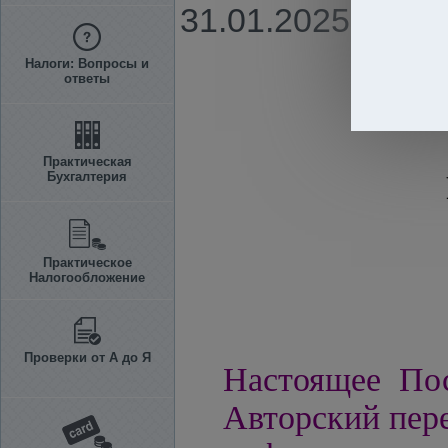
31.01.2025 г. N
Налоги: Вопросы и
ответы
Практическая
Бухгалтерия
Практическое
Налогообложение
Проверки от А до Я
Настоящее Пос
Авторский пере