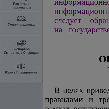
информацио
Расчеты с
персоналом
информационн
следует обра
Умная подшивка
на государств
Экспортно-
Импортные Операции
О
Юрист Предприятия
В целях приве
правилами и тр
рамках вступлен