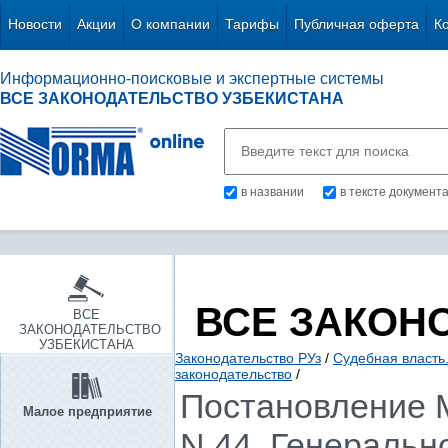
Новости
Акции
О компании
Тарифы
Публичная оферта
К
Информационно-поисковые и экспертные системы
ВСЕ ЗАКОНОДАТЕЛЬСТВО УЗБЕКИСТАНА
в названии
в тексте документ
ВСЕ ЗАКОН
ВСЕ
ЗАКОНОДАТЕЛЬСТВО
УЗБЕКИСТАНА
Законодательство РУз
/
Судебная власть
законодательство
/
Постановление М
Малое предприятие
N 44, Генерально