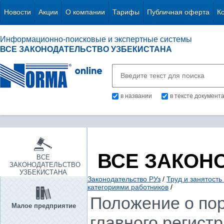
Новости
Акции
О компании
Тарифы
Публичная оферта
К
Информационно-поисковые и экспертные системы
ВСЕ ЗАКОНОДАТЕЛЬСТВО УЗБЕКИСТАНА
в названии
в тексте документ
ВСЕ ЗАКОН
ВСЕ
ЗАКОНОДАТЕЛЬСТВО
УЗБЕКИСТАНА
Законодательство РУз
/
Труд и занятость
категориями работников
/
Положение о пор
Малое предприятие
главного регист