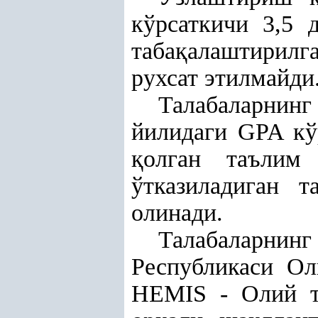
кўрсаткичи 3,5 
таба
қ
алаштирилг
рухсат этилмайди
Талабаларнин
йилидаги GPA кўр
қ
олган таълим
ўтказиладиган 
олинади.
Талабаларни
Республикаси Ол
HEMIS - Олий т