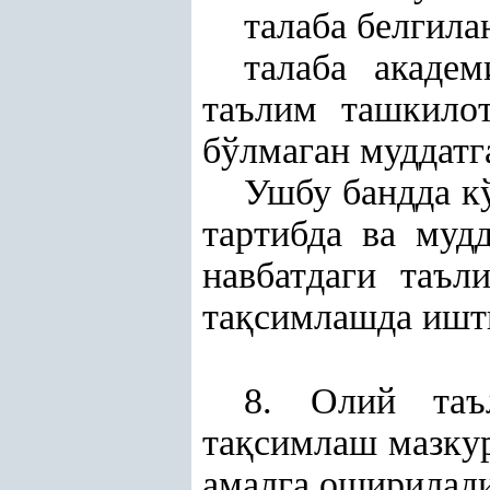
талаба белгила
талаба акаде
таълим ташкило
бўлмаган муддатга
Ушбу бандда кў
тартибда ва мудд
навбатдаги таъл
та
қ
симлашда ишт
8. Олий таъ
та
қ
симлаш мазку
амалга оширилади