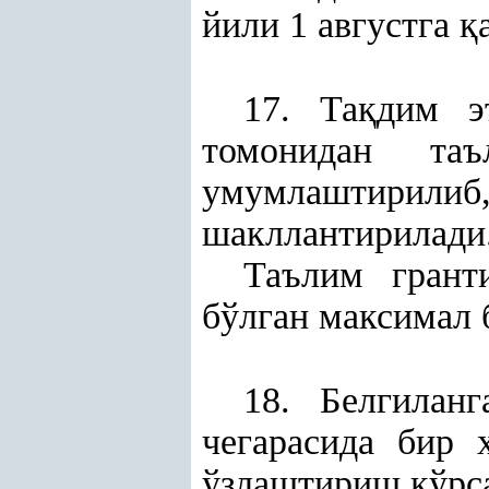
йили 1 августга
қ
17. Та
қ
дим э
томонидан таъ
умумлаштирилиб,
шакллантирилади
Таълим грант
бўлган максимал 
18. Белгилан
чегарасида бир 
ўзлаштириш кўрса