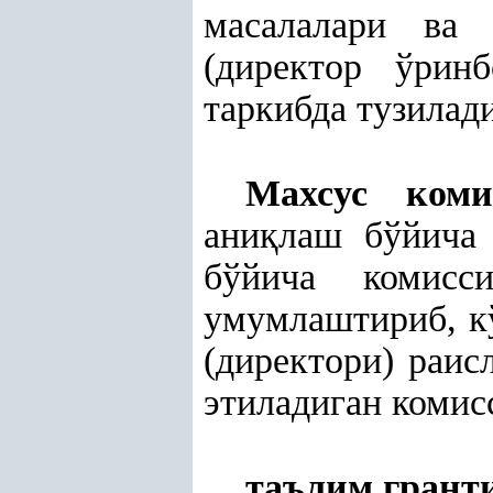
масалалари ва 
(директор ўрин
таркибда тузилад
Махсус коми
ани
қ
лаш бўйича
бўйича комисс
умумлаштириб, к
(директори) раис
этиладиган комис
таълим грант