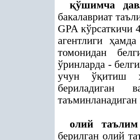
қ
ўшимча дав
бакалавриат таъл
GPA кўрсаткичи 4
агентлиги
ҳ
амда
томонидан белг
ўринларда - белги
учун ў
қ
итиш х
бериладиган 
таъминланадиган 
олий таълим
берилган олий та