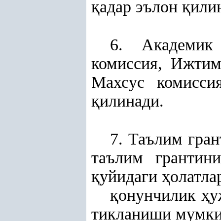
қ
адар эълон
қ
или
6. Академик
комиссия, Ижтим
Махсус комисси
қ
илинади.
7. Таълим гран
таълим грантини
қ
уйидаги
ҳ
олатла
қ
онунчилик
ҳ
у
тикланиши мумкин