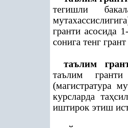
тегишли бакал
мутахассислигиг
гранти асосида 1
сонига тенг грант
таълим гран
таълим гранти
(магистратура м
курсларда та
ҳ
си
иштирок этиш ист