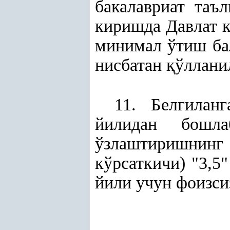
бакалавриат та
киришда Давлат к
минимал ўтиш ба
нисбатан
қ
ўллани
11. Белгилан
йилидан бошла
ўзлаштиришнинг 
кўрсаткичи) "3,5
йили учун фоизси