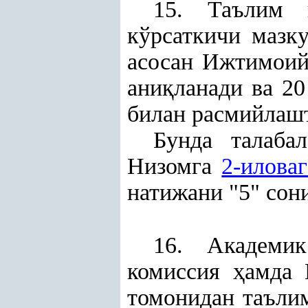
15. Таълим г
кўрсаткичи мазк
асосан Ижтимоий
ани
қ
ланади ва 20
билан расмийлаш
Бунда талаба
Низомга
2-иловаг
натижани "5" сон
16. Академи
комиссия
ҳ
амда 
томонидан таълим