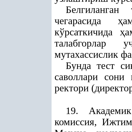
Белгиланган
чегарасида
ҳ
а
кўрсаткичида
ҳ
а
талабгорлар у
мутахассислик фа
Бунда тест си
саволлари сони 
ректори (директо
19. Академи
комиссия, Ижтим