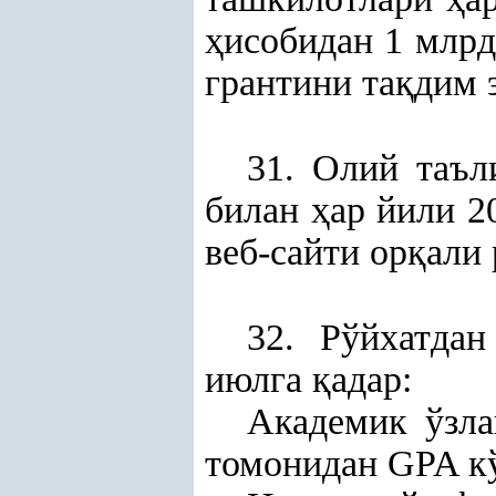
ҳ
исобидан 1 млрд
грантини та
қ
дим 
31. Олий таъл
билан
ҳ
ар йили 
веб-сайти ор
қ
али 
32. Рўйхатдан
июлга
қ
адар:
Академик ўзл
томонидан GPA кўр