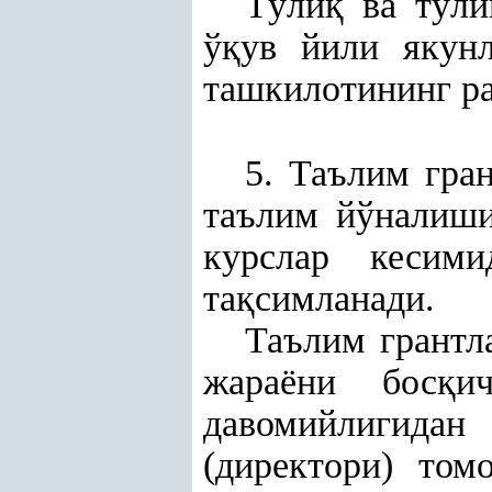
Тўли
қ
ва тўли
ў
қ
ув йили якун
ташкилотининг ра
5. Таълим гра
таълим йўналиши
курслар кесими
та
қ
симланади.
Таълим грантл
жараёни бос
қ
и
давомийлигидан
(директори) том