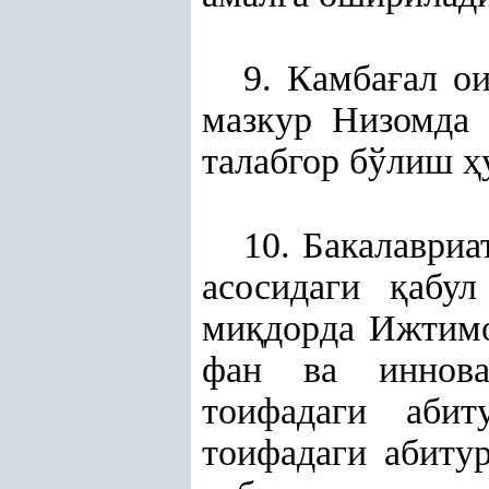
9. Камба
ғ
ал о
мазкур Низомд
талабгор бўлиш
ҳ
10. Бакалавриа
асосидаги
қ
абул
ми
қ
дорда Ижти
фан ва инновац
тоифадаги абит
тоифадаги абиту