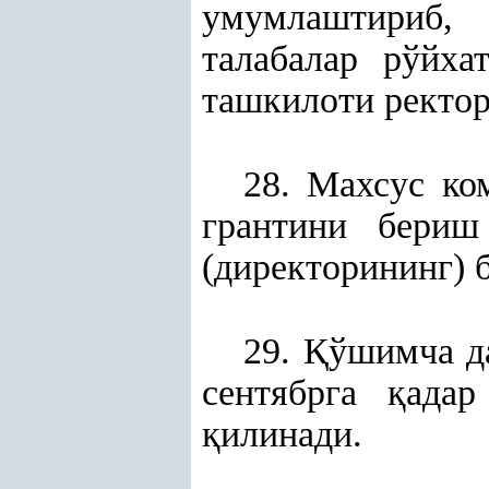
умумлаштириб
талабалар рўйх
ташкилоти ректор
28. Махсус ко
грантини бериш
(директорининг) 
29.
Қ
ўшимча да
сентябрга
қ
адар
қ
илинади.