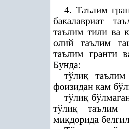
4. Таълим гра
бакалавриат таъ
таълим тили ва к
олий таълим та
таълим гранти в
Бунда:
тўли
қ
таълим 
фоизидан кам бўл
тўли
қ
бўлмаган
тўли
қ
таълим 
ми
қ
дорида белгил