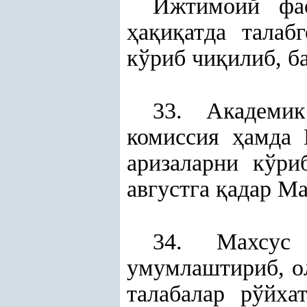
Ижтимоий фа
ҳ
а
қ
и
қ
атда талаб
кўриб чи
қ
илиб, б
33. Академи
комиссия
ҳ
амда 
аризаларни кўри
августга
қ
адар Ма
34. Махсус 
умумлаштириб, ол
талабалар рўйх