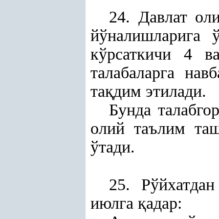
24. Давлат ол
йўналишларига 
кўрсаткичи 4 в
талабаларга навб
та
қ
дим этилади.
Бунда талабго
олий таълим таш
ўтади.
25. Рўйхатдан
июлга
қ
адар: