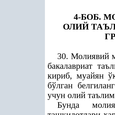
4-БОБ. 
ОЛИЙ ТАЪ
Г
30. Молиявий 
бакалавриат таъ
кириб, муайян ў
бўлган белгиланг
учун олий таълим
Бунда моли
ташкилотлари
ҳ
а