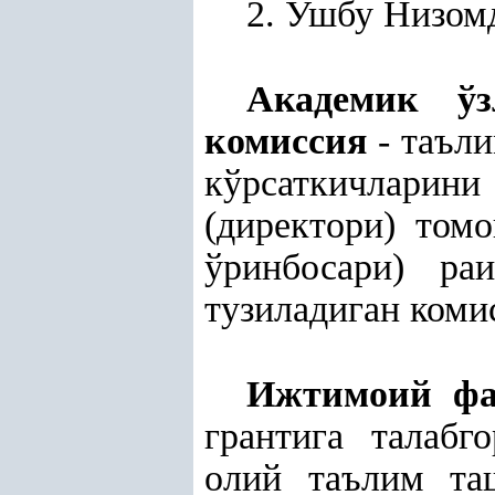
2. Ушбу Низом
Академик ў
комиссия
- таъли
кўрсаткичларини
(директори) том
ўринбосари) ра
тузиладиган коми
Ижтимоий фа
грантига талабг
олий таълим та