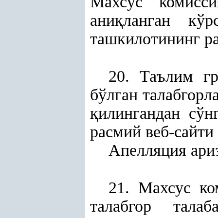
Махсус комисси
ани
қ
ланган кўр
ташкилотининг ра
20. Таълим г
бўлган талабгорл
қ
илингандан сўн
расмий веб-сайти
Апелляция ариз
21. Махсус ко
талабгор тала