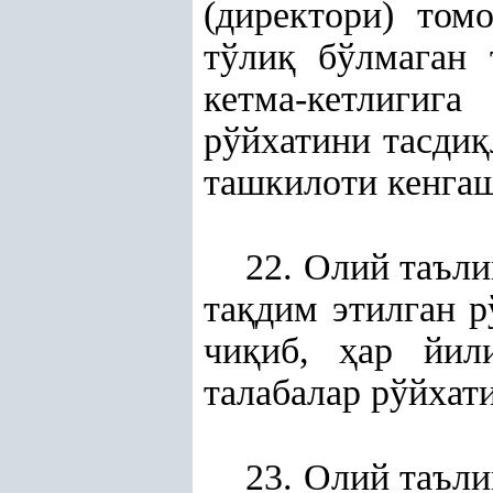
(директори) том
тўли
қ
бўлмаган т
кетма-кетлигиг
рўйхатини тасди
қ
ташкилоти кенгаш
22. Олий таъл
та
қ
дим этилган р
чи
қ
иб,
ҳ
ар йил
талабалар рўйхат
23. Олий таъл