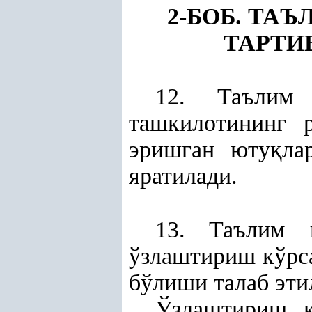
2-БОБ. ТА
ТАРТИ
12. Таълим 
ташкилотининг 
эришган юту
қ
ла
яратилади.
13. Таълим г
ўзлаштириш кўрса
бўлиши талаб эти
Ўзлаштириш к