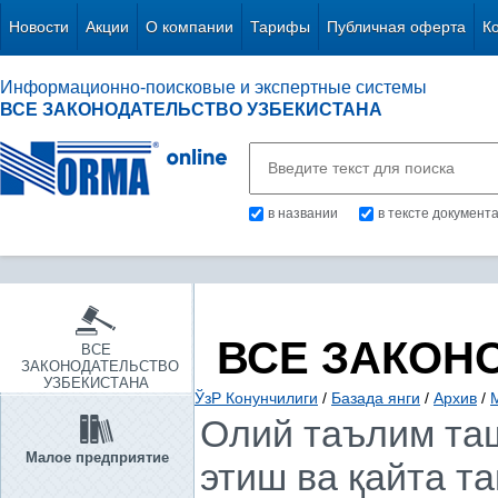
Новости
Акции
О компании
Тарифы
Публичная оферта
К
Информационно-поисковые и экспертные системы
ВСЕ ЗАКОНОДАТЕЛЬСТВО УЗБЕКИСТАНА
в названии
в тексте документ
ВСЕ ЗАКОН
ВСЕ
ЗАКОНОДАТЕЛЬСТВО
УЗБЕКИСТАНА
ЎзР Конунчилиги
/
Базада янги
/
Архив
/
М
Олий таълим та
Малое предприятие
этиш ва қайта т