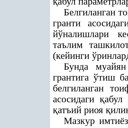
қ
абул параметрла
Белгиланган то
гранти асосида
йўналишлари ке
таълим ташкило
(кейинги ўринлар
Бунда муайян
грантига ўтиш б
белгиланган тои
асосидаги
қ
абул 
қ
атъий риоя
қ
или
Мазкур имтиёз