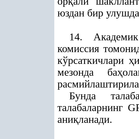
ор
қ
али шакллант
юздан бир улушд
14. Академи
комиссия томони
кўрсаткичлари
ҳ
мезонда ба
ҳ
ол
расмийлаштирила
Бунда талаб
талабаларнинг G
ани
қ
ланади.