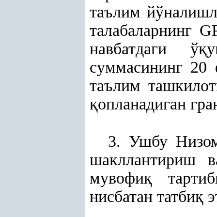
таълим йўналишл
талабаларнинг GP
навбатдаги ў
қ
у
суммасининг 20 
таълим ташкилот
қ
опланадиган гран
3. Ушбу Низ
шакллантириш в
мувофи
қ
тартибг
нисбатан татби
қ
э