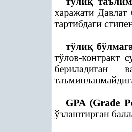
тўли
қ
таълим
харажати Давлат
тартибдаги стипе
тўли
қ
бўлмага
тўлов-контракт 
бериладиган 
таъминланмайдига
GPA (Grade Po
ўзлаштирган балл