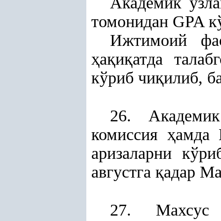
Академик ўзл
томонидан GPA кў
Ижтимоий фа
ҳ
а
қ
и
қ
атда талаб
кўриб чи
қ
илиб, б
26. Академи
комиссия
ҳ
амда 
аризаларни кўри
августга
қ
адар Ма
27. Махсус 