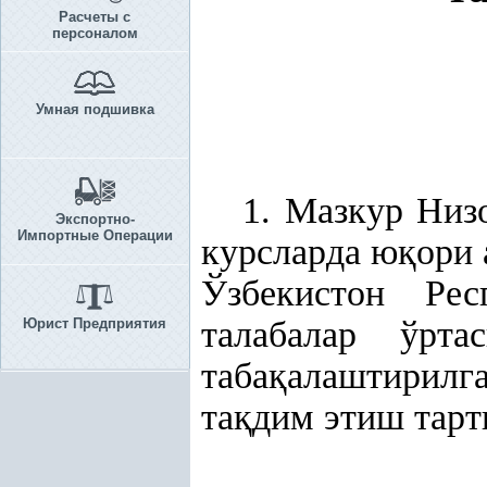
Расчеты с
персоналом
Умная подшивка
1. Мазкур Низ
Экспортно-
Импортные Операции
курсларда ю
қ
ори
Ўзбекистон Рес
талабалар ўрт
Юрист Предприятия
таба
қ
алаштирилг
та
қ
дим этиш тарт