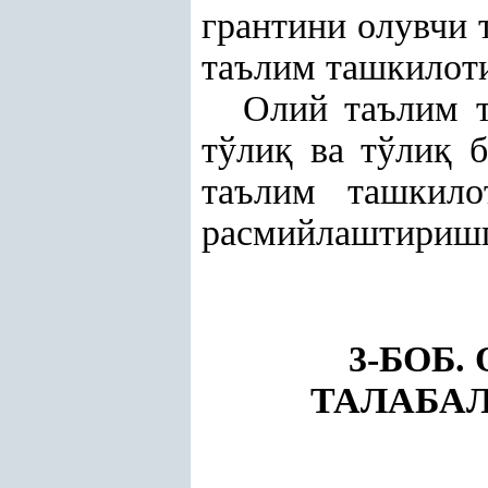
грантини олувчи 
таълим ташкилоти
Олий таълим 
тўли
қ
ва тўли
қ
б
таълим ташкило
расмийлаштиришг
3-БОБ
ТАЛАБА