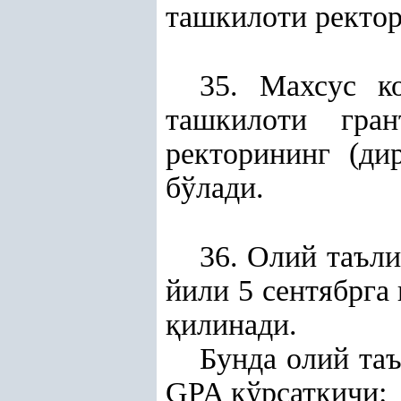
ташкилоти ректор
35. Махсус к
ташкилоти гра
ректорининг (ди
бўлади.
36. Олий таъл
йили 5 сентябрга
қ
илинади.
Бунда олий та
GPA кўрсаткичи: