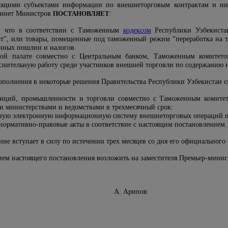
ующими субъектами информации по внешнеторговым контрактам и и
бинет Министров
ПОСТАНОВЛЯЕТ
:
ю, что в соответствии с Таможенным
кодексом
Республики Узбекиста
т", или товары, помещенные под таможенный режим "переработка на т
нных пошлин и налогов.
ной палате совместно с Центральным банком, Таможенным комитет
яснительную работу среди участников внешней торговли по содержанию 
дополнения в некоторые решения Правительства Республики Узбекистан 
тиций, промышленности и торговли совместно с Таможенным комите
и министерствами и ведомствами в трехмесячный срок:
ную электронную информационную систему внешнеторговых операций ис
нормативно-правовые акты в соответствие с настоящим постановлением.
ние вступает в силу по истечении трех месяцев со дня его официального
нием настоящего постановления возложить на заместителя Премьер-мини
 Узбекистан А. Арипов