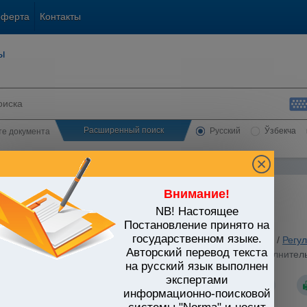
оферта
Контакты
ы
Расширенный поиск
Русский
Ўзбекча
сте документа
Внимание!
NB! Настоящее
алтерия
Постановление принято на
государственном языке.
Предпринимательство
/
Внешнеэкономическая деятельность
/
Регу
Авторский перевод текста
стров Республики Узбекистан от 11.02.2025 г. N 77 "О дополнит
ания"
на русский язык выполнен
экспертами
информационно-поисковой