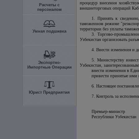
процедур внесения хозяйств
Расчеты с
внешнеторговых операций Ка
персоналом
1. Принять к сведени
таможенном режиме "реэкспор
территории без уплаты таможе
Умная подшивка
3. Торгово-промышлен
Узбекистан организовать разъ
4. Внести изменения и 
5. Министерству инвес
Экспортно-
Узбекистан, заинтересованным
Импортные Операции
внести изменения в Еди
привести принятые ими 
6. Настоящее постановле
Юрист Предприятия
7. Контроль за исполне
Премьер-министр
Республики