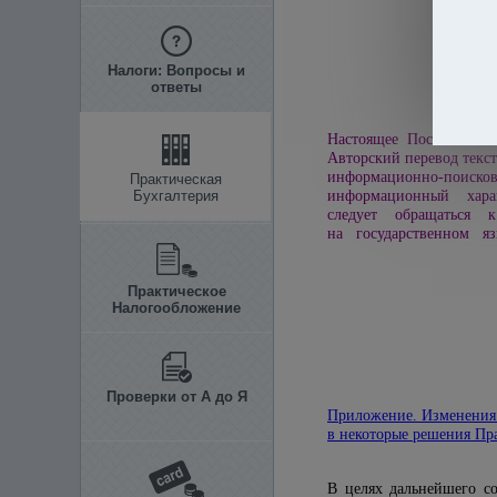
Налоги: Вопросы и
ответы
Настоящее Постановлени
Авторский перевод текст
информационно-пои
Практическая
Бухгалтерия
информационный харак
следует обращаться к
на государственном яз
Практическое
Налогообложение
Проверки от А до Я
Приложение. Изменения
в некоторые решения Пр
В целях дальнейшего с