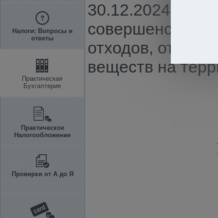
30.12.2024 г. N
совершенствова
Налоги: Вопросы и
ответы
отходов, отдель
веществ на терр
Практическая
Бухгалтерия
Практическое
Налогообложение
Проверки от А до Я