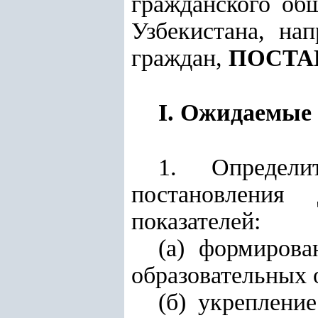
гражданского об
Узбекистана, на
граждан,
ПОСТ
I. Ожидаемые
1. Определи
постановления
показателей:
(а) формиров
образовательных 
(б) укреплени