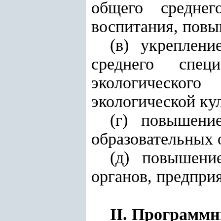
общего среднег
воспитания, повы
(в) укреплен
среднего спец
экологическог
экологической ку
(г) повышени
образовательных 
(д) повышени
органов, предпри
II. Программ