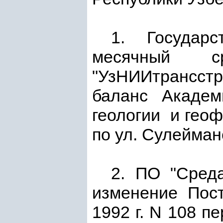
1. Государс
месячный с
"УзНИИтрансстр
баланс Академ
геологии и геоф
по ул. Сулейман
2. ПО "Среда
изменение Пос
1992 г. N 108 п