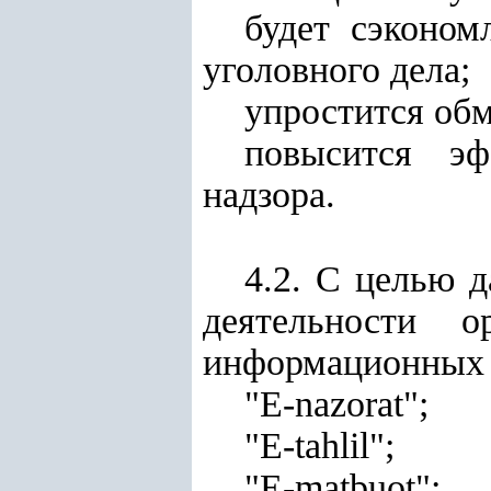
будет сэконом
уголовного дела;
упростится об
повысится эф
надзора.
4.2. С целью 
деятельности о
информационных с
"E-nazorat";
"E-tahlil";
"E-matbuot";