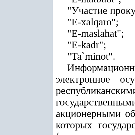
"Участие проку
"E-xalqaro";
"E-maslahat";
"E-kadr";
"Ta`minot".
Информационна
электронное ос
республиканским
государственны
акционерными об
которых государ