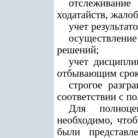
отслеживани
ходатайств, жалоб
учет результат
осуществление
решений;
учет дисципл
отбывающим срок
строгое разгр
соответствии с п
Для полноцен
необходимо, чтоб
были представл