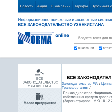
Новости
Акции
О компании
Тарифы
Публичная 
Информационно-поисковые и экспертные систем
ВСЕ ЗАКОНОДАТЕЛЬСТВО УЗБЕКИСТАНА
в названии
в тек
ВСЕ ЗАКОНОДАТЕЛ
ВСЕ
ЗАКОНОДАТЕЛЬСТВО
Законодательство РУз
/
Ценны
УЗБЕКИСТАНА
Трансфер-агент
/
Приказ директора Национальн
собственных средств довери
(Зарегистрирован МЮ 18.12.2
Малое предприятие