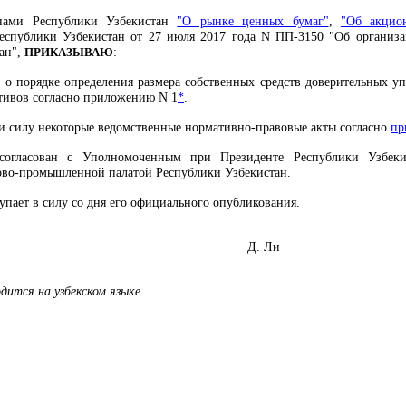
онами Республики Узбекистан
"О рынке ценных бумаг"
,
"Об акцио
спублики Узбекистан от 27 июля 2017 года N ПП-3150 "Об организац
ан",
ПРИКАЗЫВАЮ
:
 о порядке определения размера собственных средств доверительных 
тивов согласно приложению N 1
*
.
и силу некоторые ведомственные нормативно-правовые акты согласно
пр
согласован с Уполномоченным при Президенте Республики Узбеки
гово-промышленной палатой Республики Узбекистан.
упает в силу со дня его официального опубликования.
ктор Д. Ли
дится на узбекском языке.