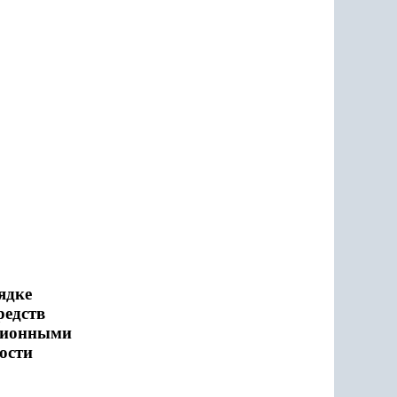
ядке
редств
ционными
ости