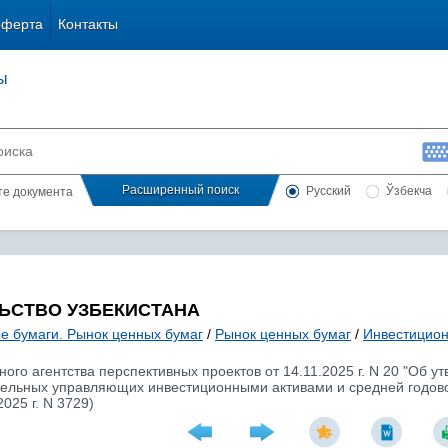
оферта
Контакты
ы
Расширенный поиск
Русский
Ўзбекча
сте документа
ЬСТВО УЗБЕКИСТАНА
е бумаги. Рынок ценных бумаг
/
Рынок ценных бумаг
/
Инвестицион
ого агентства перспективных проектов от 14.11.2025 г. N 20 "Об
тельных управляющих инвестиционными активами и средней годово
025 г. N 3729)