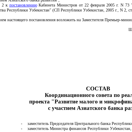
ием Азиатского банка развития";
 2 к
постановлению
Кабинета Министров от 22 февраля 2005 г. N 73
ва Республики Узбекистан" (СП Республики Узбекистан, 2005 г., N 2, ст
нием настоящего постановления возложить на Заместителя Премьер-мини
Ш
СОСТАВ
Координационного совета по реа
проекта "Развитие малого и микрофин
с участием Азиатского банка ра
-
заместитель Председателя Центрального банка Республики
-
заместитель Министра финансов Республики Узбекистан, 