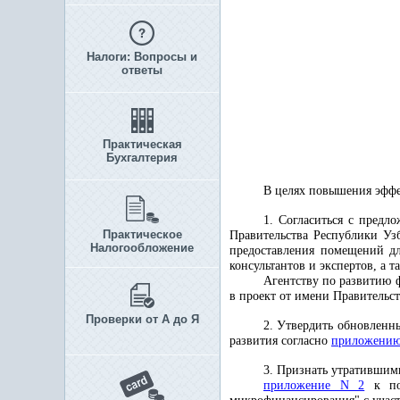
Налоги: Вопросы и
ответы
Практическая
Бухгалтерия
В целях повышения эффе
1. Согласиться с пред
Практическое
Правительства Республики Уз
Налогообложение
предоставления помещений дл
консультантов и экспертов, а т
Агентству по развитию 
в проект от имени Правительс
Проверки от А до Я
2. Утвердить обновленн
развития согласно
приложени
3. Признать утратившим
приложение N 2
к пос