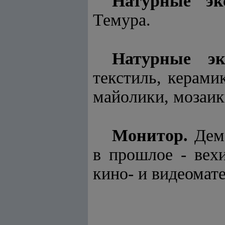
Натурные эк
Темура.
Натурные эк
текстиль, керами
майолики, мозаик
Монитор.
Демо
в прошлое - вех
кино- и видеомат