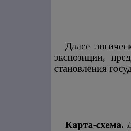
Далее логичес
экспозиции, пре
становления госу
Карта-схема.
Д