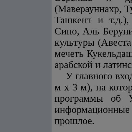
(Маверауннахр, Т
Ташкент и т.д.)
Сино, Аль Беруни
культуры (Авеста
мечеть Кукельдаш
арабской и латин
У главного вхо
м х 3 м), на кот
программы об У
информационные
прошлое.