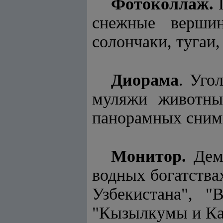
Фотоколлаж.
П
снежные верши
солончаки, тугаи,
Диорама
. Уго
муляжи животны
панорамных сним
Монитор.
Демо
водных богатства
Узбекистана", "
"Кызылкумы и К