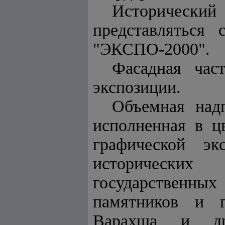
Исторический
представляться
"ЭКСПО-2000".
Фасадная час
экспозиции.
Объемная надп
исполненная в ц
графической эк
исторических
государственны
памятников и г
Варахша и др.)