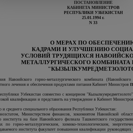
ПОСТАНОВЛЕНИЕ
КАБИНЕТА МИНИСТРОВ
РЕСПУБЛИКИ УЗБЕКИСТАН
25.01.1994 г.
N 33
О МЕРАХ ПО ОБЕСПЕЧЕНИ
КАДРАМИ И УЛУЧШЕНИЮ СОЦИ
УСЛОВИЙ ТРУДЯЩИХСЯ НАВОИЙСКО
МЕТАЛЛУРГИЧЕСКОГО КОМБИНАТА
"КЫЗЫЛКУМРЕДМЕТЗОЛОТ
ния Навоийского горно-металлургического комбината (Навоийско
ртного лечения и обеспечения продуктами питания Кабинет Министров
П
Республики Узбекистан совместно с концерном "Кызылкумредметзолото"
окой квалификации и представить на утверждение в Кабинет Министров
о и среднего специального образования Республики Узбекистан:
гнозстатом, Министерством финансов, хокимиятом Навоийской облас
о института на базе Навоийского филиала Ташкентского государствен
ах по горно-металлургическим, химико-технологическим, энергети
оздаваемого института факультет повышения квалификации руководящих