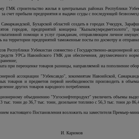
му ГМК строительство жилья в центральных районах Республики Узбек
 за счет прибыли предприятия и выдачи ссуды с последующей безвозме
 Самаркандской, Бухарской областей создать в городах Учкудук, Зараф
иятов городов, предприятий концерна "Кызылкумредметзолото", т
ультативной помощи и услуг гражданам, отправляющим личное имущест
ть на территории предприятий таможенные посты по досмотру и отправк
сов Республики Узбекистан совместно с Государственно-акционерной асс
средств УРСа Навоийского ГМК для обеспечения, двухмесячного норм
хранение;
ата при переоценке товаров разницы, направляемой на пополнение обор
ионерной ассоциации "Узбексавдо", хокимиятам Навоийской, Самаркан
ых товаров и предметов первой необходимости производить в объема
деление других товаров народного потребления.
кционерному объединению "Узгоснефтепродукт" увеличить объемы выде
 тыс. тонн до 36,7 тыс. тонн, дизельное топливо с 56,3 тыс. тонн до 86,4
ением настоящего Постановления возложить на заместителя Премьер-мин
инистров И. Каримов