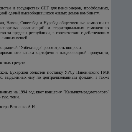
истан и государствах СНГ для пенсионеров, профбольных,
здной сдачей высвободившихся жилых домов комбинату.
шан, Навои, Советабад и Нурабад общественные комиссии из
ранспортных организаций и территориальных таможенных
во за пределы республики, в соответствии с действующим
е личных вещей.
оциацией "Узбексавдо" рассмотреть вопросы:
ированного запаса картофеля и плодоовощной продукции,
отных средств.
дской, Бухарской областей поставку УРСу Навоийского ГМК
х, выделенных ему по централизованным фондам, а также
ленных на 1994 год квот концерну "Кызылкумредметзолото"
 тыс. тонн.
истра Возненко А.Н.