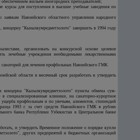
с обеспечением жильем иногородних преподавателей;
ные курсы для поступления в высшие учебные заведения по
о заявкам Навоийского областного управления народного
, концерну "Кызылкумредметзолото" завершить в 1994 году
алистами, организовать на конкурсной основе целевое
чить лечебные учреждения необходимыми лекарственными
ки санаторий для лечения профбольных Навоийского ГМК.
оийской области в месячный срок разработать и утвердить
ях концерна "Кызылкумредметзолото" пункты обмена сум-
 в специализированные клиники, на санаторно-курортное
 ущерба профбольным и по увечьям, алиментов, стипендий
азца 1993 г. за счет средств Навоийского ГМК в рублях
льного банка Республики Узбекистан в Центральном банке
ботать, и утвердить Временное положение о порядке купли
метзолото", других предприятий и бюджетных организаций