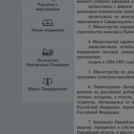
высшего учебного заведения, 
Расчеты с
организовать с февраля
персоналом
инженерно-техническим специ
организовать на конку
образования в Самаркандском и
3. Министерству народн
Умная подшивка
строительство комплекса Навои
4. Министерству здраво
укомплектовать лечеб
направление молодых специа
препаратами;
Экспортно-
создать в 1994-1995 год
Импортные Операции
5. Министерству по дел
программу культурно-массовых
6. Рекомендовать Цент
Юрист Предприятия
купонов на российские рубли
лечение, похороны, в отпуск
студентам, обучающимся по н
Российской Федерации, переч
Российской Федерации.
7. Хокимияту Навоийско
квартир, переданных в собст
Навоийской области, и ввести е