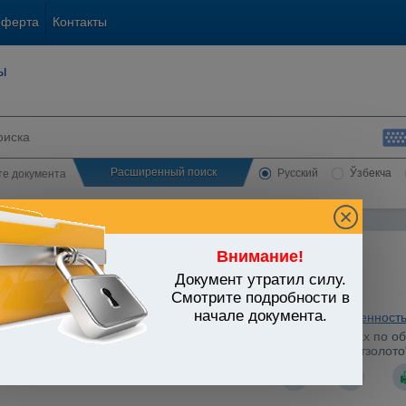
оферта
Контакты
ы
Расширенный поиск
Русский
Ўзбекча
сте документа
Внимание!
Документ утратил силу.
ЬСТВО УЗБЕКИСТАНА
Смотрите подробности в
начале документа.
ьные отрасли экономики
/
Утратившие силу акты
/
Промышленност
стров Республики Узбекистан от 25.01.1994 г. N 33 "О мерах по
но-металлургического комбината концерна "Кызылкумредметзолото