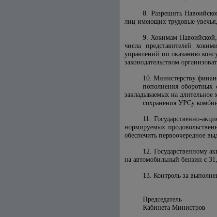
8. Разрешить Навоийско
лиц имеющих трудовые увечья,
9. Хокимам Навоийской,
числа представителей хоким
управлений по оказанию конс
законодательством организова
10. Министерству финан
пополнения оборотных 
закладываемых на длительное 
сохранения УРСу комбин
11. Государственно-акц
нормируемых продовольственн
обеспечить первоочередное вы
12. Государственному а
на автомобильный бензин с 31,3
13. Контроль за выполн
Председатель
Кабинета М