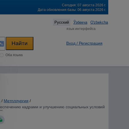
Сегодня: 07 августа 2026 г.
Дата обновления базы: 06 августа 2026 г.
Русский
Ўзбекча
O'zbekcha
язык интерфейса
Вход / Регистрация
Оба языка
ь
/
Метпллургия
/
 обеспечению кадрами и улучшению социальных условий
""