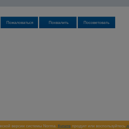
еской версии системы Norma.
Купите
продукт или воспользуйтесь
д