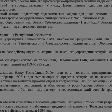
а также укомплектование его профессорско-преподавательскими кадрами 
 1994 г. в городах Зарафшан, Учкудук, Навои платные подготовитель
альностям;
рсной основе подготовку педагогических кадров для школ региона п
 Бухарском государственных университетах с 1994/95 учебного года.
ого образования Республики Узбекистан, хокимияту Навоийской области
йского педагогического института.
охранения Республики Узбекистан:
ные учреждения Навоийского ГМК высококвалифицированными специ
листов из Ташкентского и Самаркандского мединститутов. Обеспе
ах на базе действующего санатория или лечебного учреждения республи
ам культуры Республики Узбекистан, Навоийскому ГМК, хокимияту Нав
 мероприятий на 1994-1995 годы.
ральному, банку Республики Узбекистан организовать на предприяти
 образца 1993 г. для выезжающих за пределы республики на лечение
а, а также на выплаты проживающим в государствах СНГ по возмещению
аправлениям предприятий, и обеспечить их российскими рублями обр
исленных по безналичному расчету на корреспондентский счет Центра
й области совместно с Госкомимуществом Республики Узбекистан разра
венность гражданам - работникам предприятий концерна "Кызылкумред
го в действие с февраля 1994 года.