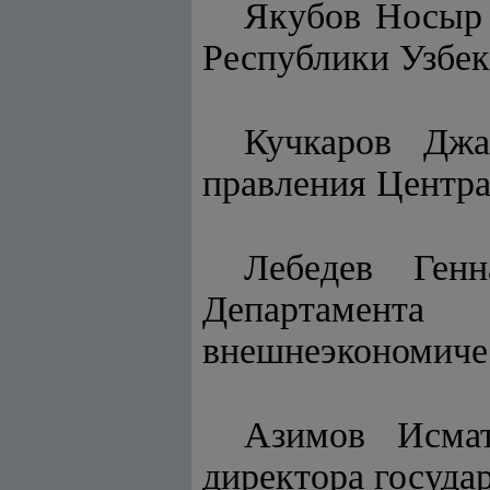
Якубов Носыр
Республики Узбек
Кучкаров Джа
правления Центра
Лебедев Ген
Департамента
внешнеэкономичес
Азимов Исмат
директора госуда