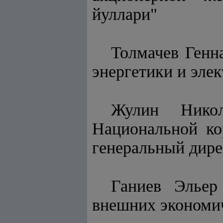
йуллари"
Толмачев Генн
энергетики и эле
Жулин Никол
Национальной ко
генеральный дире
Ганиев Эльер
внешних экономич