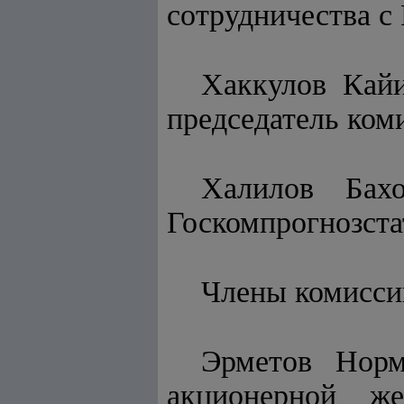
сотрудничества с
Хаккулов Кайи
председатель ком
Халилов Бахо
Госкомпрогнозста
Члены комисси
Эрметов Норм
акционерной же