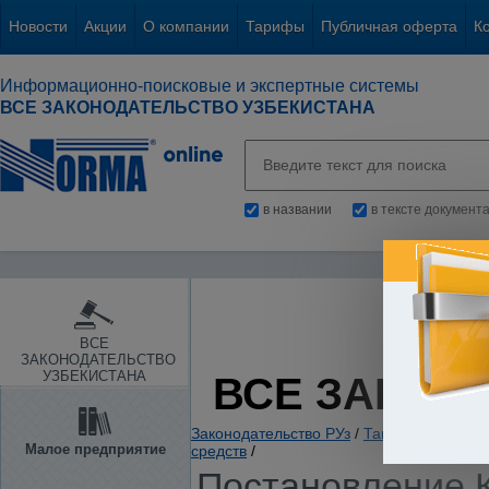
Новости
Акции
О компании
Тарифы
Публичная оферта
К
Информационно-поисковые и экспертные системы
ВСЕ ЗАКОНОДАТЕЛЬСТВО УЗБЕКИСТАНА
в названии
в тексте документ
ВСЕ
ЗАКОНОДАТЕЛЬСТВО
УЗБЕКИСТАНА
ВСЕ ЗАКОН
Законодательство РУз
/
Таможенное зако
Малое предприятие
средств
/
Постановление К