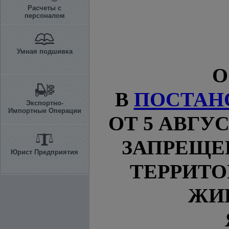
Расчеты с
персоналом
Умная подшивка
О
В
ПОСТАН
Экспортно-
Импортные Операции
ОТ 5 АВГУС
ЗАПРЕЩ
Юрист Предприятия
ТЕРРИТО
ЖИВ