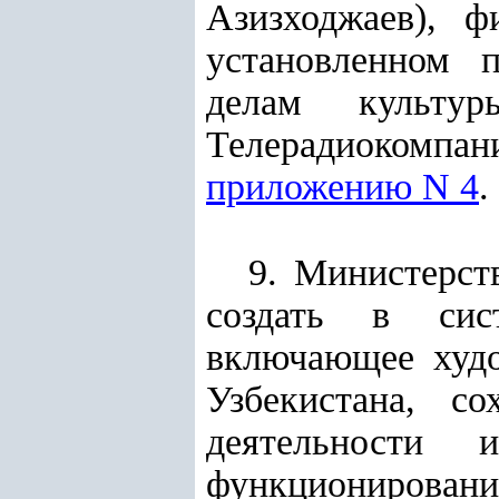
Азизходжаев), 
установленном 
делам культур
Телерадиокомпан
приложению N 4
.
9. Министерст
создать в сист
включающее худо
Узбекистана, со
деятельности
функционировани