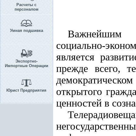
Расчеты с
персоналом
Умная подшивка
Важнейшим н
социально-эконо
является развит
Экспортно-
прежде всего, т
Импортные Операции
демократическом
открытого гражд
Юрист Предприятия
ценностей в созн
Телерадиовещ
негосударстве