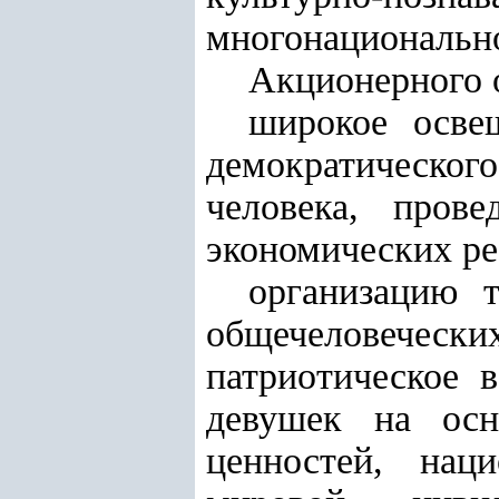
многонационально
А
кционерного 
широкое осве
демократическо
человека, прове
экономических р
организацию т
общечеловече
патриотическое 
девушек на осн
ценностей, нац