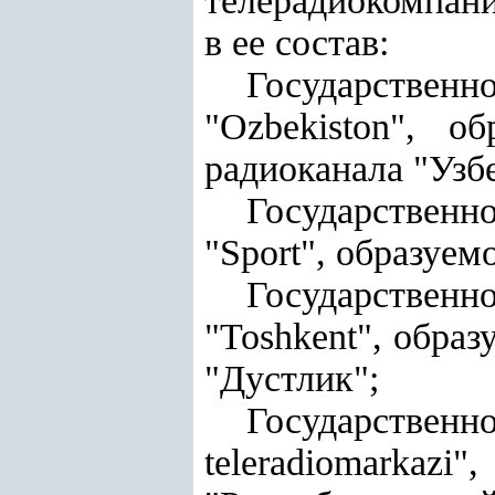
телерадиокомпан
в ее состав:
Государствен
"Ozbekiston", о
радиоканала "Узб
Государствен
"Sроrt", образуем
Государствен
"Toshkent", образ
"Дустлик";
Государстве
teleradiomark