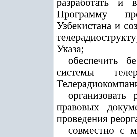
разработать и 
Программу про
Узбекистана и со
телерадиострукт
Указа;
обеспечить б
системы теле
Телерадиокомпани
организовать 
правовых докуме
проведения реорг
совместно с м