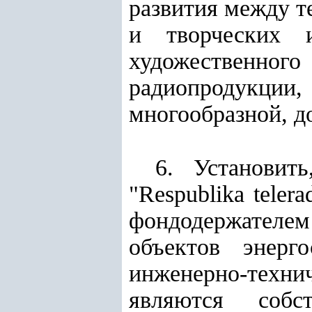
развития между т
и творческих и
художественн
радиопродукции
многообразной, д
6. Установит
"Respublika tele
фондодержателе
объектов энерг
инженерно-техни
являются собс