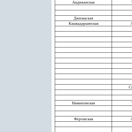
Андижанская
Джизакская
Кашкадарьинская
С
Наманганская
Ферганская