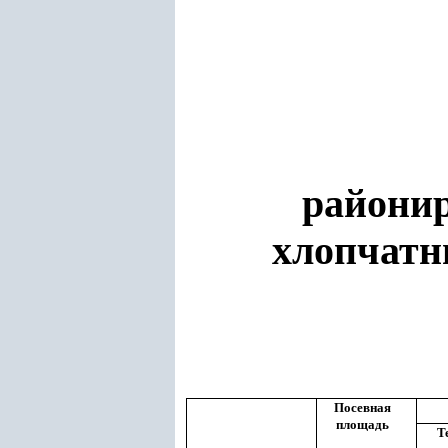
районир
хлопчатни
Посевная
площадь
Т