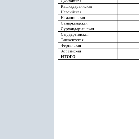
Джизакская
Кашкадарьинская
Навоийская
Наманганская
Самаркандская
Сурхандарьинская
Сырдарьинская
Ташкентская
Ферганская
Хорезмская
ИТОГО