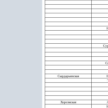
Сур
С
Сырдарьинская
Хорезмская