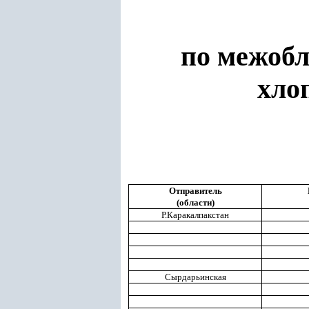
по межобл
хло
Отправитель
(области)
Р.Каракалпакстан
Сырдарьинская