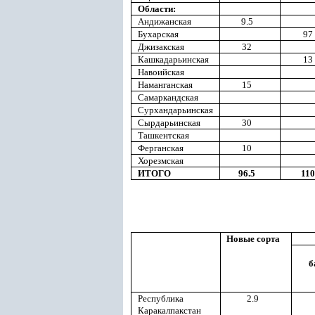
Области:
Андижанская
9.5
Бухарская
97
Джизакская
32
Кашкадарьинская
13
Навоийская
Наманганская
15
Самаркандская
Сурхандарьинская
Сырдарьинская
30
Ташкентская
Ферганская
10
Хорезмская
ИТОГО
96.5
110
Новые сорта
б
Республика
2.9
Каракалпакстан