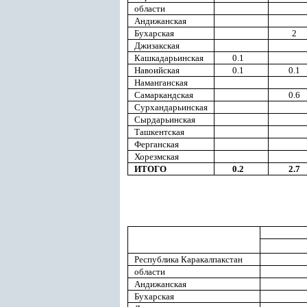
области
Андижанская
Бухарская
2
Джизакская
Кашкадарьинская
0.1
Навоийская
0.1
0.1
Наманганская
Самаркандская
0.6
Сурхандарьинская
Сырдарьинская
Ташкентская
Ферганская
Хорезмская
ИТОГО
0.2
2.7
Республика Каракалпакстан
области
Андижанская
Бухарская