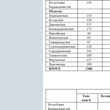
Республика
145
Каракалпакстан
Области:
Андижанская
110
Бухарская
129
Джизакская
111
Кашкадарьинская
173
Навоийская
44
Наманганская
95
Самаркандская
97
Сурхандарьинская
120
Сырдарьинская
141
Ташкентская
108
Ферганская
127
Хорезмская
100
ИТОГО
1500
Таш-
Бухар
кент-6
Республика
Каракалпакстан