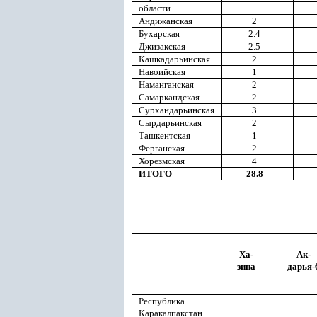
области
Андижанская
2
Бухарская
2.4
Джизакская
2.5
Кашкадарьинская
2
Навоийская
1
Наманганская
2
Самаркандская
2
Сурхандарьинская
3
Сырдарьинская
2
Ташкентская
1
Ферганская
2
Хорезмская
4
ИТОГО
28.8
Ха-
Ак-
зина
дарья-
Республика
Каракалпакстан