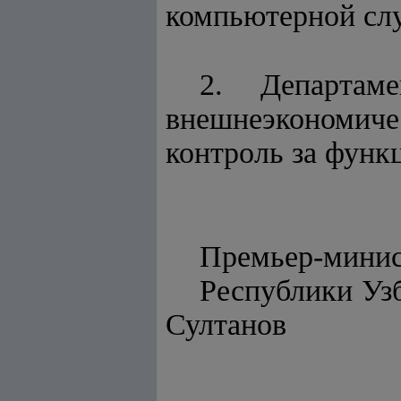
компьютерной сл
2. Департам
внешнеэкономич
контроль за функ
Премьер-мини
Респу
Султанов