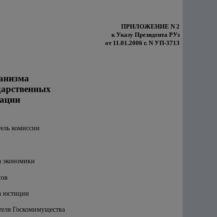
ПРИЛОЖЕНИЕ N 2
к Указу Президента РУз
от 11.01.2006 г. N УП-3713
ханизма
дарственных
иации
тель комиссии
а экономики
сов
а юстиции
теля Госкомимущества