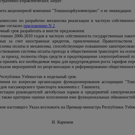
тративно-управленческих затрат:
вета акционерной компании "Тошшахарйуловчитранс" о ее ликвидации.
комиссию по разработке механизма реализации в частную собственнос
аве согласно
приложению N 2
.
чный срок разработать и внести предложения:
течение 2006-2010 годов в частную собственность государственных паке
нных за счет иностранных кредитов, привлеченных Правительством 
 схемы оплаты и механизмы, способствующие повышению заинтересованн
ствованию системы оплаты проезда в общественном транспорте на основ
 за проезд, полноты сбора средств и предотвращение злоупотреблений п
та принять все необходимые меры для предупреждения роста тарифов пер
казом мероприятий по реорганизации и реформированию общественного
Республики Узбекистан в недельный срок:
вления по вопросам организации функционирования ассоциации "Тош
дов пассажирского транспорта хокимията г. Ташкента;
тестации руководителей автобусных парков и предприятий электрическог
а также критерии оценки исполнения ими функциональных обязанностей
нием настоящего Указа возложить на Премьер-министра Республики Узбе
збекистан И. Каримов