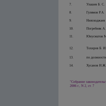
7.
Улашев Б. С.
8.
Гулямов Р.А.
9.
Ниязходжаев 
10.
Погребняк А.
11.
Юнусматов М
12.
Тохиров Б. И
13.
по должност
14.
Хусанов Н.Ж
"Собрание законодательс
2006 г., N 2, ст. 7