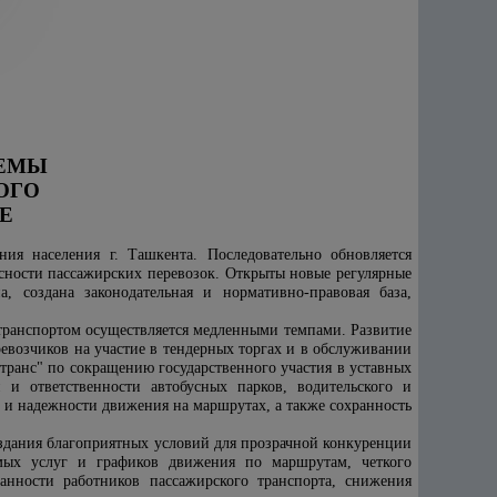
ТЕМЫ
ОГО
Е
ия населения г. Ташкента. Последовательно обновляется
асности пассажирских перевозок. Открыты новые регулярные
, создана законодательная и нормативно-правовая база,
транспортом осуществляется медленными темпами. Развитие
евозчиков на участие в тендерных торгах и в обслуживании
ранс" по сокращению государственного участия в уставных
 и ответственности автобусных парков, водительского и
 и надежности движения на маршрутах, а также сохранность
оздания благоприятных условий для прозрачной конкуренции
емых услуг и графиков движения по маршрутам, четкого
анности работников пассажирского транспорта, снижения