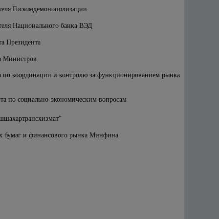
ателя Госкомдемонополизации
ателя Национального банка ВЭД
та Президента
а Министров
а по координации и контролю за функционированием рынка
нта по социально-экономическим вопросам
ошшахартрансхизмат"
х бумаг и финансового рынка Минфина