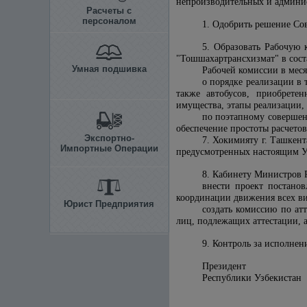
непроизводительных и админис
Расчеты с
персоналом
1. Одобрить решение Со
5. Образовать Рабочую 
"Тошшахартрансхизмат" в сост
Умная подшивка
Рабочей комиссии в меся
о порядке реализации в 
также автобусов, приобрете
имущества, этапы реализации,
по поэтапному совершен
обеспечение простоты расчетов
Экспортно-
7. Хокимияту г. Ташкен
Импортные Операции
предусмотренных настоящим У
8. Кабинету Министров 
внести проект постано
координации движения всех ви
Юрист Предприятия
создать комиссию по ат
лиц, подлежащих аттестации, 
9. Контроль за исполне
Президент
Республики У