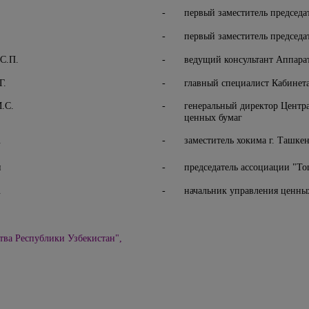
-
первый заместитель председ
-
первый заместитель председ
С.П.
-
ведущий консультант Аппара
Г.
-
главный специалист Кабинет
.С.
-
генеральный директор Центр
ценных бумаг
.
-
заместитель хокима г. Ташке
и
-
председатель ассоциации "Т
.
-
начальник управления ценны
тва Республики Узбекистан",