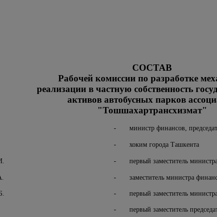
СОСТАВ
Рабочей комиссии по разработке ме
реализации в частную собственность госу
активов автобусных парков ассоц
"Тошшахартрансхизмат"
-
министр финансов, председа
-
хоким города Ташкента
И.
-
первый заместитель министр
А.
-
заместитель министра финан
Б.
-
первый заместитель министр
-
первый заместитель председа