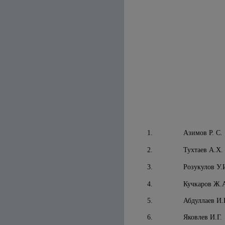
1.
Азимов Р. С.
2.
Тухтаев А.Х.
3.
Розукулов У.
4.
Кучкаров Ж.
5.
Абдуллаев И.
6.
Яковлев И.Г.