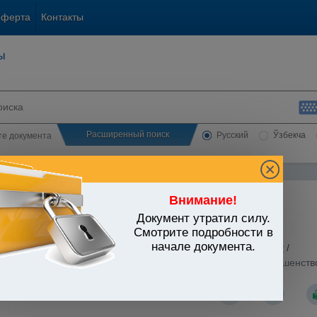
оферта
Контакты
ы
Расширенный поиск
Русский
Ўзбекча
сте документа
Внимание!
Документ утратил силу.
ЬСТВО УЗБЕКИСТАНА
Смотрите подробности в
начале документа.
ьные отрасли экономики
/
Утратившие силу акты
/
Транспорт
/
Узбекистан от 11.01.2006 г. N УП-3713 "О дальнейшем совершенст