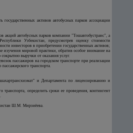
ть государственных активов автобусных парков ассоциации
тов акций автобусных парков компании "Тошавтобустранс", а
Республики Узбекистан, предусмотрев оценку стоимости
ости инвесторов в приобретении государственных активов;
е изучения мировой практики, обратив особое внимание на
о сокрытию выручки от оказания услуг.
евозок пассажиров на городском транспорте при реализации
 пассажирского транспорта.
шахартрансхизмат" и Департамента по лицензированию и
о транспорта, определить сроки ее проведения, контингент
.
кистан Ш.М. Мирзиёева.