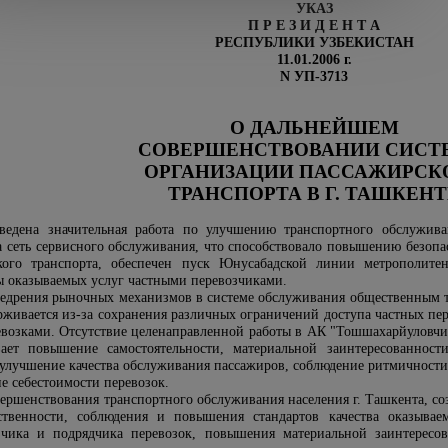
УКАЗ
П Р Е З И Д Е Н Т А
РЕСПУБЛИКИ УЗБЕКИСТАН
11.01.2006 г.
N УП-3713
О ДАЛЬНЕЙШЕМ
СОВЕРШЕНСТВОВАНИИ СИС
ОРГАНИЗАЦИИ ПАССАЖИРСК
ТРАНСПОРТА В Г. ТАШКЕНТ
ведена значительная работа по улучшению транспортного обслуживан
а сеть сервисного обслуживания, что способствовало повышению безоп
ого транспорта, обеспечен пуск Юнусабадской линии метрополитена
ы оказываемых услуг частными перевозчиками.
внедрения рыночных механизмов в системе обслуживания общественным 
рживается из-за сохранения различных ограничений доступа частных пер
возками. Отсутствие целенаправленной работы в АК "Тошшахарйуловчит
ет повышение самостоятельности, материальной заинтересованности
улучшение качества обслуживания пассажиров, соблюдение ритмичности
е себестоимости перевозок.
вершенствования транспортного обслуживания населения г. Ташкента, с
ственности, соблюдения и повышения стандартов качества оказыва
чика и подрядчика перевозок, повышения материальной заинтересов