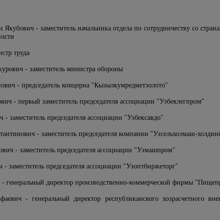
 Якубович - заместитель начальника отдела по сотрудничеству со стра
ности
стр труда
урович - заместитель министра обороны
ович - председатель концерна "Кызылкумредметзолото"
вич - первый заместитель председателя ассоциации "Узбеклегпром"
 - заместитель председателя ассоциации "Узбексавдо"
тантинович - заместитель председателя компании "Узсельхозмаш-холдин
ич - заместитель председателя ассоциации "Узмашпром"
- заместитель председателя ассоциации "Узоптбиржеторг"
 - генеральный директор производственно-коммерческой фирмы "Пище
аевич - генеральный директор республиканского хозрасчетного вне