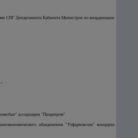
нами СНГ Департамента Кабинета Министров по координации
г"
промсбыт" ассоциации "Пищепром"
шнеэкономического объединения "Узфармэксим" концерна