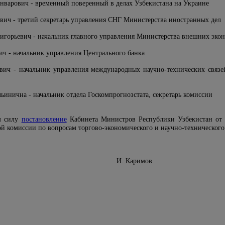
варович - временный поверенный в делах Узбекистана на Украине
ч - третий секретарь управления СНГ Министерства иностранных дел
игорьевич - начальник главного управления Министерства внешних экон
ч - начальник управления Центрального банка
ич - начальник управления международных научно-технических связей 
ьинична - начальник отдела Госкомпрогнозстата, секретарь комиссии
м силу
постановление
Кабинета Министров Республики Узбекистан от 2
ой комиссии по вопросам торгово-экономического и научно-технического
Министров И. Каримов