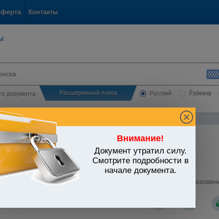
оферта
Контакты
ы
Расширенный поиск
Русский
Ўзбекча
сте документа
Внимание!
Документ утратил силу.
ЬСТВО УЗБЕКИСТАНА
Смотрите подробности в
начале документа.
народные отношения
/
Утратившие силу документы
/
стров Республики Узбекистан от 24.01.1997 г. N 49 "Об образован
рения многостороннего сотрудничества"