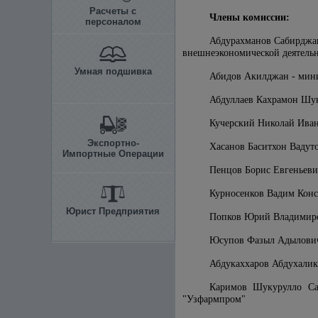
Расчеты с
Члены комиссии:
персоналом
Абдурахманов Сабирджан
внешнеэкономической деятель
Умная подшивка
Абидов Акилджан - мини
Абдуллаев Кахрамон Шук
Кучерский Николай Иван
Экспортно-
Хасанов Баситхон Вадуто
Импортные Операции
Пенцов Борис Евгеньевич
Курносенков Вадим Конс
Юрист Предприятия
Попков Юрий Владимиров
Юсупов Фазыл Адылович 
Абдукаххаров Абдухалик
Каримов Шукурулло Саф
"Узфармпром"