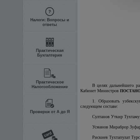
Налоги: Вопросы и
ответы
Практическая
Бухгалтерия
Практическое
В целях дальнейшего р
Налогообложение
Кабинет Министров
ПОСТАН
1. Образовать узбекск
следующем составе:
Проверки от А до Я
Султанов Уткир Тухтаму
Усманов Мираброр Зуфар
Рискиев Тухтапулат Турс