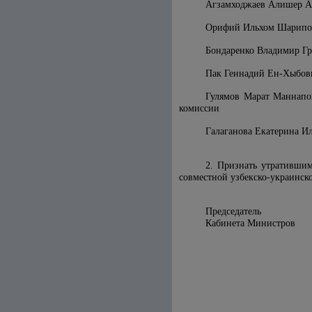
Агзамходжаев Алишер Ан
Орифий Ильхом Шарипови
Бондаренко Владимир Гр
Пак Геннадий Ен-Хыбови
Гулямов Марат Маннапов
комиссии
Галаганова Екатерина Ил
2. Признать утративши
совместной узбекско-украинск
Председатель
Кабинета 