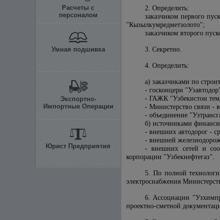
Расчеты с
2. Определить:
персоналом
заказчиком первого пус
"Кызылкумредметзолото";
заказчиком второго пус
Умная подшивка
3. Секретно.
4. Определить:
а) заказчиками по строи
- госконцерн "Узавтодор
- ГАЖК "Узбекистон тем
Экспортно-
Импортные Операции
- Министерство связи - 
- объединение "Узтрансг
б) источниками финанси
- внешних автодорог - с
- внешней железнодорож
Юрист Предприятия
- внешних сетей и соо
корпорации "Узбекнефтегаз".
5. По полной технолог
электроснабжения Министерств
6. Ассоциации "Узхимпр
проектно-сметной документаци