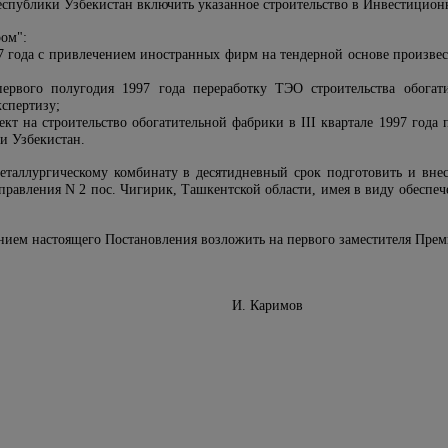
Республики Узбекистан включить указанное строительство в Инвестицио
ом":
997 года с привлечением иностранных фирм на тендерной основе произв
первого полугодия 1997 года переработку ТЭО строительства обога
кспертизу;
ект на строительство обогатительной фабрики в III квартале 1997 года
и Узбекистан.
еталлургическому комбинату в десятидневный срок подготовить и вн
правления N 2 пос. Чигирик, Ташкентской области, имея в виду обеспеч
ением настоящего Постановления возложить на первого заместителя Пре
Министров И. Каримов