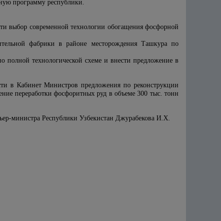
нную программу республики.
ести выбор современной технологии обогащения фосфорной
тительной фабрики в районе месторождения Ташкура по
 по полной технологической схеме и внести предложение в
ести в Кабинет Министров предложения по реконструкции
ение переработки фосфоритных руд в объеме 300 тыс. тонн
мьер-министра Республики Узбекистан Джурабекова И.Х.