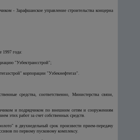
чиком - Зарафшанское управление строительства концерна
 1997 года:
циацию "Узбектрансстрой";
тегазстрой" корпорации "Узбекнефтегаз".
венные средства, соответственно, Министерства связи,
азчиком и подрядчиком по внешним сетям и сооружениям
ем этих работ за счет собственных средств.
олото" в двухнедельный срок произвести прием-передачу
ссивов по первому пусковому комплексу.