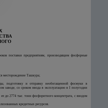
Х
СТВА
НОГО
роков поставки предприятиям, производящим фосфорные
ся месторождение Ташкура;
уды, подготовку и отправку необогащенной фосмуки в
м заводе, со сроком ввода в эксплуатацию в I полугодии
 ее до 2774 тыс. тонн фосфоритного концентрата, с вводом
рализованных кредитных ресурсов.