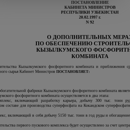
ПОСТАНОВЛЕНИЕ
КАБИНЕТА МИНИСТРОВ
РЕСПУБЛИКИ УЗБЕКИСТАН
20.02.1997 г.
N 92
О ДОПОЛНИТЕЛЬНЫХ МЕРА
ПО ОБЕСПЕЧЕНИЮ СТРОИТЕЛЬ
КЫЗЫЛКУМСКОГО ФОСФОРИТ
КОМБИНАТА
оительства Кызылкумского фосфоритного комбината и приближения с
тного сырья Кабинет Министров
ПОСТАНОВЛЯЕТ:
обогатительной фабрики Кызылкумского фосфоритного комбината являет
умского фосфоритного комбината осуществляется в два этапа:
мплекс, включающий разработку карьера, добычу 300 тыс. тонн р
 составе для производства суперфосфата на Кокандском суперфосфатно
екс, включающий в себя добычу 5150 тыс. тонн в год руды и обогащение
тельства первого пускового комплекса будет осуществлено за счет цент