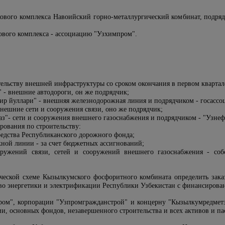
кового комплекса Навоийский горно-металлургический комбинат, подряд
кового комплекса - ассоциацию "Узхимпром".
тельству внешней инфраструктуры со сроком окончания в первом квартале
" - внешние автодороги, он же подрядчик;
ир йуллари" - внешняя железнодорожная линия и подрядчиком - госассо
внешние сети и сооружения связи, оно же подрядчик;
аз"- сети и сооружения внешнего газоснабжения и подрядчиком - "Узнеф
рования по строительству:
редства Республиканского дорожного фонда;
ной линии - за счет бюджетных ассигнований;
ружений связи, сетей и сооружений внешнего газоснабжения - собст
ической схеме Кызылкумского фосфоритного комбината определить зак
о энергетики и электрификации Республики Узбекистан с финансировани
ом", корпорации "Узпромгражданстрой" и концерну "Кызылкумредметз
и, основных фондов, незавершенного строительства и всех активов и па