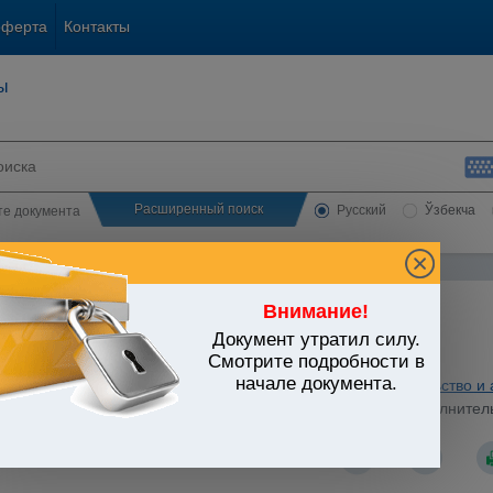
оферта
Контакты
ы
Расширенный поиск
Русский
Ўзбекча
сте документа
Внимание!
Документ утратил силу.
ЬСТВО УЗБЕКИСТАНА
Смотрите подробности в
начале документа.
ьные отрасли экономики
/
Утратившие силу акты
/
Строительство и 
стров Республики Узбекистан от 20.02.1997 г. N 92 "О дополните
о комбината"