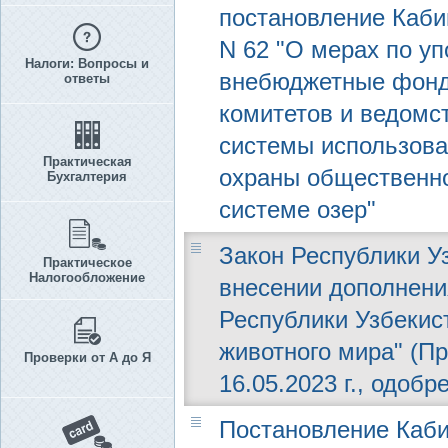
постановление Каби
N 62 "О мерах по у
Налоги: Вопросы и
внебюджетные фонд
ответы
комитетов и ведомс
системы использова
Практическая
охраны общественно
Бухгалтерия
системе озер"
Закон Республики Уз
Практическое
Налогообложение
внесении дополнени
Республики Узбекис
животного мира" (П
Проверки от А до Я
16.05.2023 г., одобр
Постановление Каби