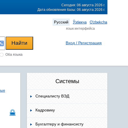
Сегодня: 06 августа 2026 г.
Дата обновления базы: 06 августа 2026 г.
Русский
Ўзбекча
O'zbekcha
язык интерфейса
Вход / Регистрация
Оба языка
Системы
ные
Специалисту ВЭД
Кадровику
Бухгалтеру и финансисту