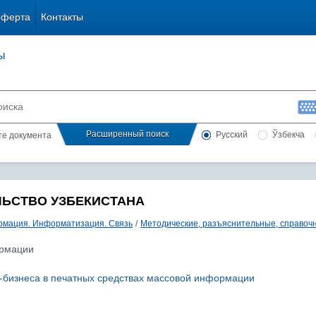
оферта
Контакты
ы
Расширенный поиск
Русский
Ўзбекча
сте документа
ЛЬСТВО УЗБЕКИСТАНА
мация. Информатизация. Связь
/
Методические, разъяснительные, справоч
ормации
-бизнеса в печатных средствах массовой информации