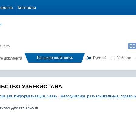
оферта
Контакты
ы
Расширенный поиск
Русский
Ўзбекча
сте документа
ЛЬСТВО УЗБЕКИСТАНА
мация. Информатизация. Связь
/
Методические, разъяснительные, справоч
ская деятельность