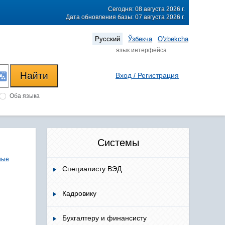
Сегодня: 08 августа 2026 г.
Дата обновления базы: 07 августа 2026 г.
Русский
Ўзбекча
O'zbekcha
язык интерфейса
Вход / Регистрация
Оба языка
Системы
ные
Специалисту ВЭД
Кадровику
Бухгалтеру и финансисту