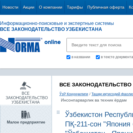
Новости
Акции
О компании
Тарифы
Публичная оферта
К
Информационно-поисковые и экспертные системы
ВСЕ ЗАКОНОДАТЕЛЬСТВО УЗБЕКИСТАНА
в названии
в тексте документ
ВСЕ ЗАКОНОДАТЕЛЬСТВО
ВСЕ
ЎзР Конунчилиги
/
Ташқи иқтисодий фаоли
ЗАКОНОДАТЕЛЬСТВО
Инсонпарварлик ва техник ёрдам
УЗБЕКИСТАНА
Ўзбекистон Республи
Малое предприятие
ПҚ-211-сон "Япония