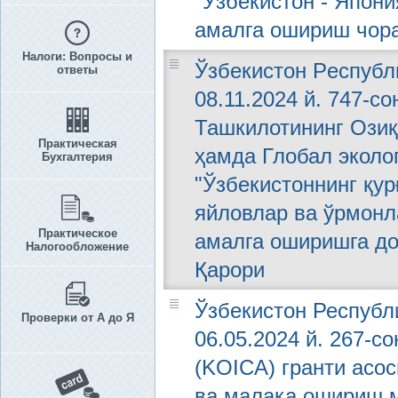
"Ўзбекистон - Япони
амалга ошириш чора
Налоги: Вопросы и
Ўзбeкистон Рeспубл
ответы
08.11.2024 й. 747-с
Ташкилотининг Озиқ
Практическая
ҳамда Глобал эколо
Бухгалтерия
"Ўзбекистоннинг қу
яйловлар ва ўрмонл
Практическое
амалга оширишга до
Налогообложение
Қарори
Ўзбекистон Республ
Проверки от А до Я
06.05.2024 й. 267-с
(KOICA) гранти асо
ва малака ошириш 