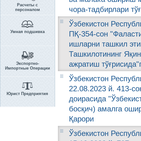
Расчеты с
чора-тадбирлари тў
персоналом
Ўзбекистон Республи
Умная подшивка
ПҚ-354-сон "Фаласт
ишларни ташкил эт
Ташкилотининг Яқин
ажратиш тўғрисида"
Экспортно-
Импортные Операции
Ўзбекистон Республ
22.08.2023 й. 413-с
Юрист Предприятия
доирасида "Ўзбекис
босқич) амалга оши
Қарори
Ўзбекистон Республ