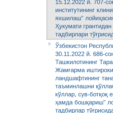
15.12.2022 й. 707-с
институтининг клин
яхшилаш" лойиҳаси
Ҳукумати грантидан
тадбирлари тўғриси
Ўзбекистон Республ
30.11.2022 й. 686-с
Ташкилотининг Тара
Жамғарма иштирокид
ландшафтининг тана
таъминлашни қўллаб
кўллар, сув-ботқоқ 
ҳамда бошқариш" ло
тадбирлар тўғрисид