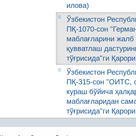
илова)
Ўзбекистон Республи
ПҚ-1070-сон "Герма
маблағларини жалб 
қувватлаш дастурин
тўғрисида"ги Қарори
Ўзбекистон Республи
ПҚ-315-сон "ОИТС, 
кураш бўйича ҳалқа
маблағларидан сам
тўғрисида"ги Қарори