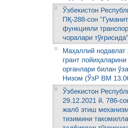
Ўзбекистон Республи
ПҚ-288-сон "Гумани
функцияли транспор
чоралари тўғрисида
Маҳаллий нодавлат 
грант лойиҳаларини
органлари билан ўз
Низом (ЎзР ВМ 13.06
Ўзбекистон Республ
29.12.2021 й. 786-с
жалб этиш механиз
тизимини такомилла
тадбирлар тўғрисид