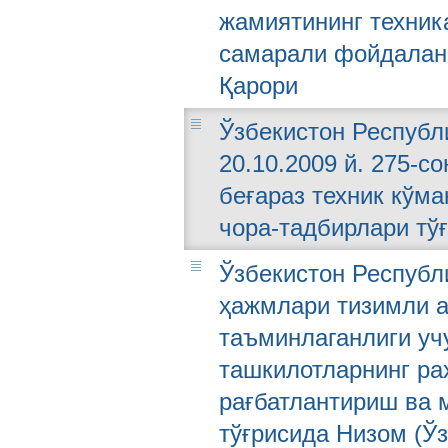
жамиятининг техни
самарали фойдалани
Қарори
Ўзбекистон Республ
20.10.2009 й. 275-с
беғараз техник кўм
чора-тадбирлари тў
Ўзбекистон Республ
ҳажмлари тизимли 
таъминлаганлиги уч
ташкилотларнинг ра
рағбатлантириш ва 
тўғрисида Низом (Ўз