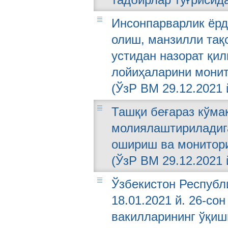
Инсонпарварлик ёрд
олиш, манзилли та
устидан назорат қи
лойиҳаларини монит
(ЎзР ВМ 29.12.2021 
Ташқи беғараз кўма
молиялаштириладиг
ошириш ва монитори
(ЎзР ВМ 29.12.2021 
Ўзбекистон Республ
18.01.2021 й. 26-со
вакилларининг ўқиш