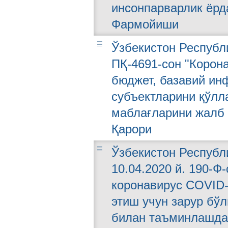
инсонпарварлик ёрд
Фармойиши
Ўзбекистон Республи
ПҚ-4691-сон "Корон
бюджет, базавий ин
субъектларини қўлл
маблағларини жалб 
Қарори
Ўзбекистон Республ
10.04.2020 й. 190-Ф
коронавирус COVID-
этиш учун зарур бў
билан таъминлашда 