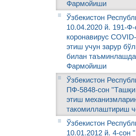
Фармойиши
Ўзбекистон Республ
10.04.2020 й. 191-Ф
коронавирус COVID-
этиш учун зарур бў
билан таъминлашда 
Фармойиши
Ўзбекистон Республи
ПФ-5848-сон "Ташқи
этиш механизмлари
такомиллаштириш чо
Ўзбекистон Республ
10.01.2012 й. 4-сон