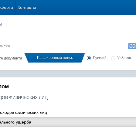
оферта
Контакты
ы
Расширенный поиск
Русский
Ўзбекча
сте документа
лом
ОДОВ ФИЗИЧЕСКИХ ЛИЦ
доходов физических лиц
ального ущерба