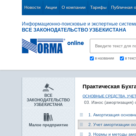
Новости
Акции
О компании
Тарифы
Публичная 
Информационно-поисковые и экспертные систем
ВСЕ ЗАКОНОДАТЕЛЬСТВО УЗБЕКИСТАНА
в названии
в тек
Практическая Бухг
ВСЕ
ОСНОВНЫЕ СРЕДСТВА. УЧЕ
ЗАКОНОДАТЕЛЬСТВО
03. Износ (амортизация) 
УЗБЕКИСТАНА
1. Амортизация основн
2. Учет амортизации о
Малое предприятие
3. Нормы и методы ам