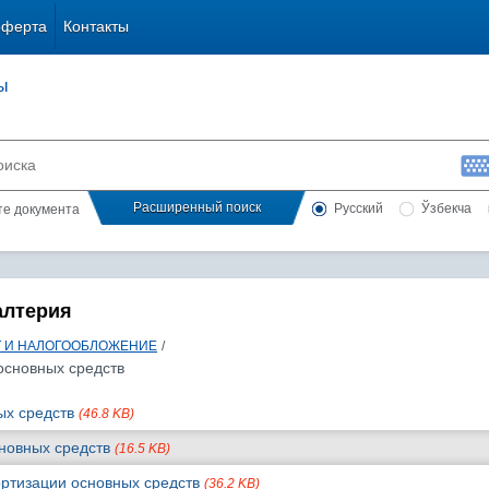
оферта
Контакты
ы
Расширенный поиск
Русский
Ўзбекча
сте документа
алтерия
Т И НАЛОГООБЛОЖЕНИЕ
/
основных средств
ых средств
(46.8 KB)
сновных средств
(16.5 KB)
ортизации основных средств
(36.2 KB)