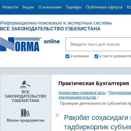
Новости
Акции
О компании
Тарифы
Публичная оферта
К
Информационно-поисковые и экспертные системы
ВСЕ ЗАКОНОДАТЕЛЬСТВО УЗБЕКИСТАНА
в названии
в тексте документ
Практическая Бухгалтерия
ВСЕ
Нормативно-правовые акты
/
Предпринима
ЗАКОНОДАТЕЛЬСТВО
предпринимательства
/
УЗБЕКИСТАНА
Проверки деятельности субъектов 
Рақобат соҳасидаги 
Малое предприятие
тадбиркорлик субъе