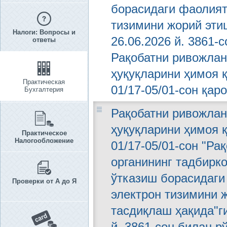
борасидаги фаолият
тизимини жорий эти
Налоги: Вопросы и
26.06.2026 й. 3861-
ответы
Рақобатни ривожла
ҳуқуқларини ҳимоя қ
Практическая
01/17-05/01-сон қар
Бухгалтерия
Рақобатни ривожла
ҳуқуқларини ҳимоя қ
Практическое
Налогообложение
01/17-05/01-сон "Ра
органининг тадбирк
ўтказиш борасидаги
Проверки от А до Я
электрон тизимини 
тасдиқлаш ҳақида"г
й. 3861-сон билан р