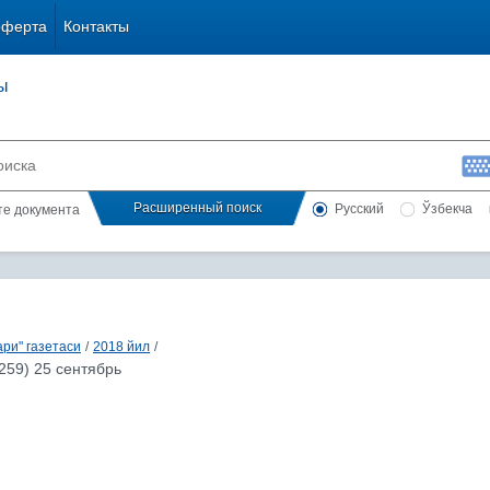
оферта
Контакты
ы
Расширенный поиск
Русский
Ўзбекча
сте документа
ри" газетаси
/
2018 йил
/
259) 25 сентябрь