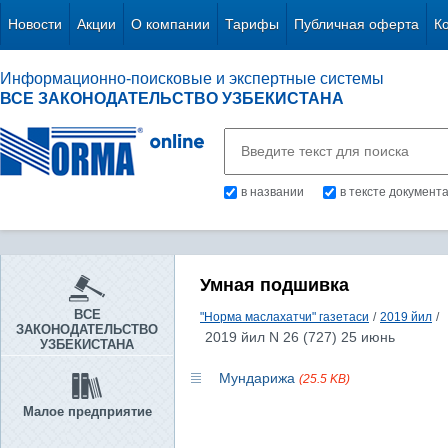
Новости
Акции
О компании
Тарифы
Публичная оферта
К
Информационно-поисковые и экспертные системы
ВСЕ ЗАКОНОДАТЕЛЬСТВО УЗБЕКИСТАНА
в названии
в тексте документ
Умная подшивка
ВСЕ
"Норма маслахатчи" газетаси
/
2019 йил
/
ЗАКОНОДАТЕЛЬСТВО
2019 йил N 26 (727) 25 июнь
УЗБЕКИСТАНА
Мундарижа
(25.5 KB)
Малое предприятие