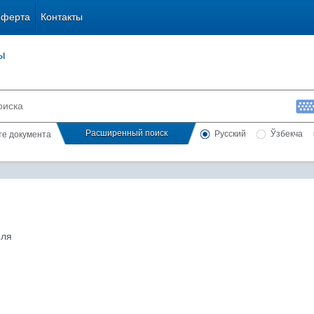
оферта
Контакты
ы
Расширенный поиск
Русский
Ўзбекча
сте документа
юля