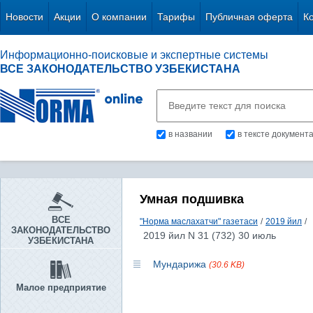
Новости
Акции
О компании
Тарифы
Публичная оферта
К
Информационно-поисковые и экспертные системы
ВСЕ ЗАКОНОДАТЕЛЬСТВО УЗБЕКИСТАНА
в названии
в тексте документ
Умная подшивка
ВСЕ
"Норма маслахатчи" газетаси
/
2019 йил
/
ЗАКОНОДАТЕЛЬСТВО
2019 йил N 31 (732) 30 июль
УЗБЕКИСТАНА
Мундарижа
(30.6 KB)
Малое предприятие